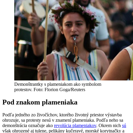
Demonštrantky s plameniakom ako symbolom
protestov. Foto: Florion Goga/Reuters
Pod znakom plameniaka
Podľa jedného zo živočíchov, ktorého životný priestor výstavba
ohrozuje, sa protesty nesú v znamení plameniaka. Podľa neho sa
demonštrácia označuje ako
revolúcia plameniakov
. Okrem nich
sú
však ohrozené aj tulene, pelikány kučeravé, morské korytnačky a