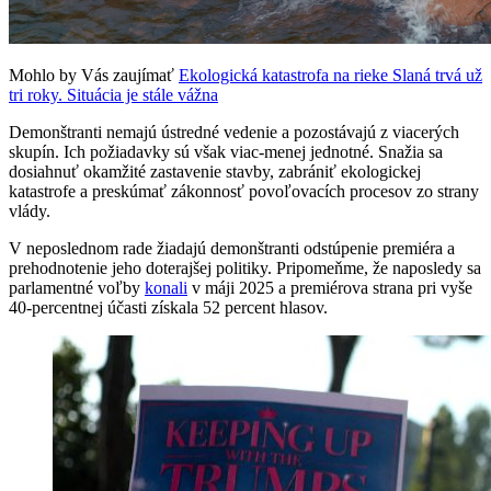
Mohlo by Vás zaujímať
Ekologická katastrofa na rieke Slaná trvá už
tri roky. Situácia je stále vážna
Demonštranti nemajú ústredné vedenie a pozostávajú z viacerých
skupín. Ich požiadavky sú však viac-menej jednotné. Snažia sa
dosiahnuť okamžité zastavenie stavby, zabrániť ekologickej
katastrofe a preskúmať zákonnosť povoľovacích procesov zo strany
vlády.
V neposlednom rade žiadajú demonštranti odstúpenie premiéra a
prehodnotenie jeho doterajšej politiky. Pripomeňme, že naposledy sa
parlamentné voľby
konali
v máji 2025 a premiérova strana pri vyše
40-percentnej účasti získala 52 percent hlasov.