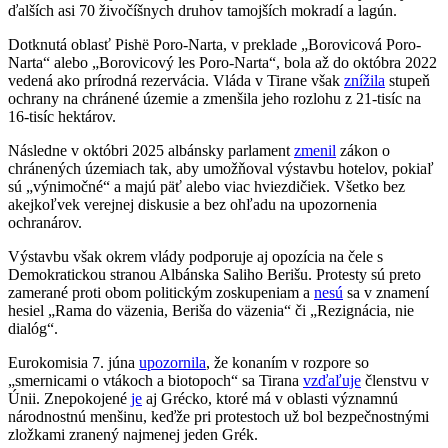
ďalších asi 70 živočíšnych druhov tamojších mokradí a lagún.
Dotknutá oblasť Pishë Poro-Narta, v preklade „Borovicová Poro-
Narta“ alebo „Borovicový les Poro-Narta“, bola až do októbra 2022
vedená ako prírodná rezervácia. Vláda v Tirane však
znížila
stupeň
ochrany na chránené územie a zmenšila jeho rozlohu z 21-tisíc na
16-tisíc hektárov.
Následne v októbri 2025 albánsky parlament
zmenil
zákon o
chránených územiach tak, aby umožňoval výstavbu hotelov, pokiaľ
sú „výnimočné“ a majú päť alebo viac hviezdičiek. Všetko bez
akejkoľvek verejnej diskusie a bez ohľadu na upozornenia
ochranárov.
Výstavbu však okrem vlády podporuje aj opozícia na čele s
Demokratickou stranou Albánska Saliho Berišu. Protesty sú preto
zamerané proti obom politickým zoskupeniam a
nesú
sa v znamení
hesiel „Rama do väzenia, Beriša do väzenia“ či „Rezignácia, nie
dialóg“.
Eurokomisia 7. júna
upozornila
, že konaním v rozpore so
„smernicami o vtákoch a biotopoch“ sa Tirana
vzďaľuje
členstvu v
Únii. Znepokojené
je
aj Grécko, ktoré má v oblasti významnú
národnostnú menšinu, keďže pri protestoch už bol bezpečnostnými
zložkami zranený najmenej jeden Grék.