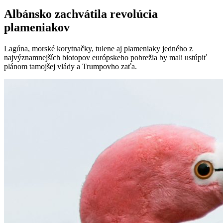
Albánsko zachvátila revolúcia
plameniakov
Lagúna, morské korytnačky, tulene aj plameniaky jedného z
najvýznamnejších biotopov európskeho pobrežia by mali ustúpiť
plánom tamojšej vlády a Trumpovho zaťa.