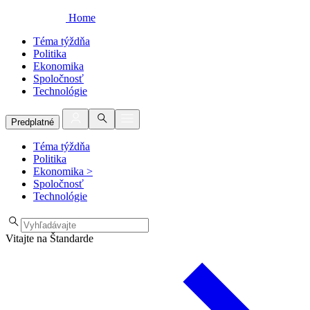
Home
Téma týždňa
Politika
Ekonomika
Spoločnosť
Technológie
Predplatné
Téma týždňa
Politika
Ekonomika
>
Spoločnosť
Technológie
Vitajte na Štandarde