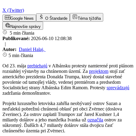
X (Twitter)
Google News
O Štandarde
Téma týždňa
Najnovšie správy
5 min čítania
Publikované:
2026-06-10 12:08:38
|
Autor:
Daniel Halaj
,
5 min čítania
Od 23. mája
prebiehajú
v Albánsku protesty namierené proti plánom
rozsiahlej výstavby na chránenom území. Za
projektom
stojí zať
amerického prezidenta Donalda Trumpa, ktorý dostal stavebné
povolenie od tamojšej vlády, vedenej premiérom a predsedom
Socialistickej strany Albánska Edim Ramom. Protesty
sprevádzajú
zadržania demonštrantov.
Projekt luxusného letoviska zahŕňa neobývaný ostrov Sazan a
neďalekú pobrežnú chránenú oblasť pri obci Zvërnec (doslova
Zverinec). Za ostrov zaplatil Trumpov zať Jared Kushner 1,4
miliardy dolárov a jeho manželka Ivanka už
označila
ostrov za
súkromný. Ďalších 4,7 miliardy dolárov stála dvojicu časť
chráneného územia pri Zvërneci.