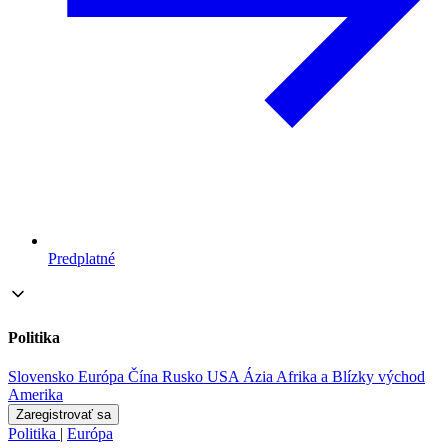
Predplatné
Politika
Slovensko
Európa
Čína
Rusko
USA
Ázia
Afrika a Blízky východ
Amerika
Zaregistrovať sa
Politika
|
Európa