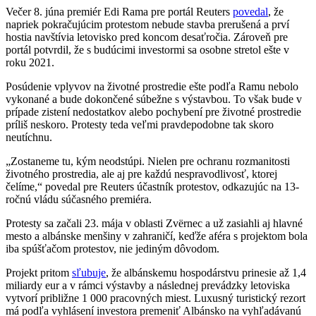
Večer 8. júna premiér Edi Rama pre portál Reuters
povedal
, že
napriek pokračujúcim protestom nebude stavba prerušená a prví
hostia navštívia letovisko pred koncom desaťročia. Zároveň pre
portál potvrdil, že s budúcimi investormi sa osobne stretol ešte v
roku 2021.
Posúdenie vplyvov na životné prostredie ešte podľa Ramu nebolo
vykonané a bude dokončené súbežne s výstavbou. To však bude v
prípade zistení nedostatkov alebo pochybení pre životné prostredie
príliš neskoro. Protesty teda veľmi pravdepodobne tak skoro
neutíchnu.
„Zostaneme tu, kým neodstúpi. Nielen pre ochranu rozmanitosti
životného prostredia, ale aj pre každú nespravodlivosť, ktorej
čelíme,“ povedal pre Reuters účastník protestov, odkazujúc na 13-
ročnú vládu súčasného premiéra.
Protesty sa začali 23. mája v oblasti Zvërnec a už zasiahli aj hlavné
mesto a albánske menšiny v zahraničí, keďže aféra s projektom bola
iba spúšťačom protestov, nie jediným dôvodom.
Projekt pritom
sľubuje
, že albánskemu hospodárstvu prinesie až 1,4
miliardy eur a v rámci výstavby a následnej prevádzky letoviska
vytvorí približne 1 000 pracovných miest. Luxusný turistický rezort
má podľa vyhlásení investora premeniť Albánsko na vyhľadávanú