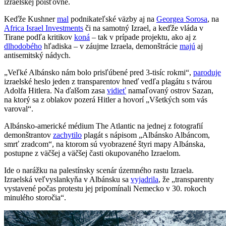
izraelskej poisťovne.
Keďže Kushner
mal
podnikateľské väzby aj na
Georgea Sorosa
, na
Africa Israel Investments
či na samotný Izrael, a keďže vláda v
Tirane podľa kritikov
koná
– tak v prípade projektu, ako aj z
dlhodobého
hľadiska – v záujme Izraela, demonštrácie
majú
aj
antisemitský nádych.
„Veľké Albánsko nám bolo prisľúbené pred 3-tisíc rokmi“,
paroduje
izraelské heslo jeden z transparentov hneď vedľa plagátu s tvárou
Adolfa Hitlera. Na ďalšom zasa
vidieť
namaľovaný ostrov Sazan,
na ktorý sa z oblakov pozerá Hitler a hovorí „Všetkých som vás
varoval“.
Albánsko-americké médium The Atlantic na jednej z fotografií
demonštrantov
zachytilo
plagát s nápisom „Albánsko Albáncom,
smrť zradcom“, na ktorom sú vyobrazené štyri mapy Albánska,
postupne z väčšej a väčšej časti okupovaného Izraelom.
Ide o narážku na palestínsky scenár územného rastu Izraela.
Izraelská veľvyslankyňa v Albánsku sa
vyjadrila
, že „transparenty
vystavené počas protestu jej pripomínali Nemecko v 30. rokoch
minulého storočia“.