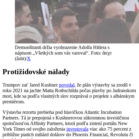
Demonštranti držia vyobrazenie Adolfa Hitlera s
nápisom „Všetkých som vás varoval“. Foto: ᾶσχτ
(âsht)/
X
Protižidovské nálady
Trumpov zať Jared Kushner
povedal
, že plán výstavby sa zrodil v
roku 2021 na jachte Matta Rothschilda počas plavby po Jadranskom
mori, kde sa podľa vlastných slov rozprával o projekte s albánskym
premiérom.
Výstavba rezortu prebieha pod hlavičkou Atlantic Incubation
Partners. Tá je prepojená s Kushnerovou súkromnou investičnou
spoločnosťou Affinity Partners, ktorá podľa zistení portálu New
York Times od svojho založenia
investovala
viac ako 75 percent z
približne piatich miliárd dolárov do Phoenix Financial, Revolutu či