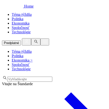
Home
Téma týždňa
Politika
Ekonomika
Spoločnosť
Technológie
Predplatné
Téma týždňa
Politika
Ekonomika
>
Spoločnosť
Technológie
Vitajte na Štandarde