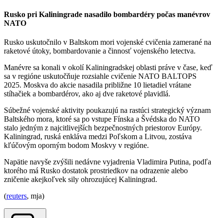
Rusko pri Kaliningrade nasadilo bombardéry počas manévrov
NATO
Rusko uskutočnilo v Baltskom mori vojenské cvičenia zamerané na
raketové útoky, bombardovanie a činnosť vojenského letectva.
Manévre sa konali v okolí Kaliningradskej oblasti práve v čase, keď
sa v regióne uskutočňuje rozsiahle cvičenie NATO BALTOPS
2025. Moskva do akcie nasadila približne 10 lietadiel vrátane
stíhačiek a bombardérov, ako aj dve raketové plavidlá.
Súbežné vojenské aktivity poukazujú na rastúci strategický význam
Baltského mora, ktoré sa po vstupe Fínska a Švédska do NATO
stalo jedným z najcitlivejších bezpečnostných priestorov Európy.
Kaliningrad, ruská enkláva medzi Poľskom a Litvou, zostáva
kľúčovým oporným bodom Moskvy v regióne.
Napätie navyše zvýšili nedávne vyjadrenia Vladimira Putina, podľa
ktorého má Rusko dostatok prostriedkov na odrazenie alebo
zničenie akejkoľvek sily ohrozujúcej Kaliningrad.
(
reuters
, mja)