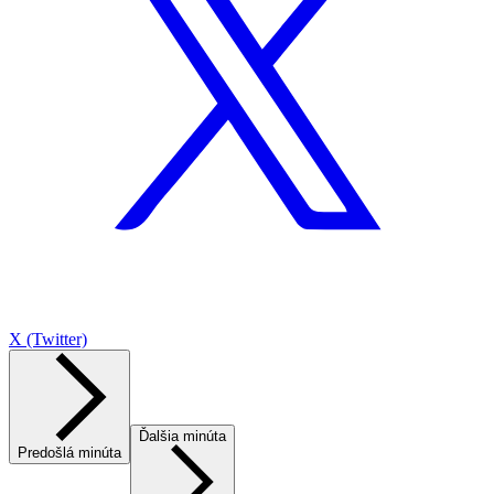
X (Twitter)
Ďalšia minúta
Predošlá minúta