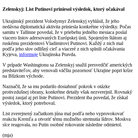
Zelenskyj: List Putinovi priniesol výsledok, ktorý očakával
Ukrajinský prezident Volodymyr Zelenskyj vyhlásil, že jeho
nedávna diplomatická aktivita priniesla konkrétne výsledky. Počas
samitu v Tallinne povedal, že v priebehu jedného mesiaca poslal
viacero listov adresovaných Európskej únii, Spojeným štátom aj
ruskému prezidentovi Vladimirovi Putinovi. Každý z nich mal
podľa jeho slov odlišný cieľ a viaceré z nich splnili očakávania
Kyjeva,
informuje
Ukrajinska Pravda.
V prípade Washingtonu sa Zelenskyj snažil presvedčiť amerických
predstaviteľov, aby venovali väčšiu pozornosť Ukrajine popri kríze
na Blízkom východe.
Naznačil, že sa mu podarilo dosiahnuť pokrok v otázke
protivzdušnej obrany, konkrétne detaily však nezverejnil. Rovnaký
postoj zaujal aj pri liste Putinovi. Prezident iba povedal, že získal
výsledok, ktorý potreboval.
List zverejnený začiatkom júna mal podľa neho vyprovokovať
reakciu Kremľa a otvoriť tému možného stretnutia lídrov. Moskva
síce reagovala, no Putin osobné rokovanie následne odmietol.
(mja)