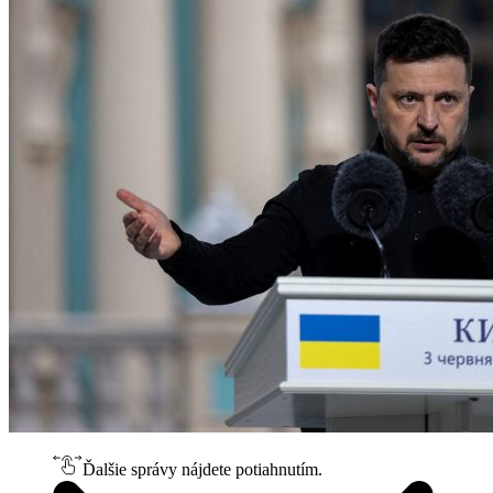
Ďalšie správy nájdete potiahnutím.