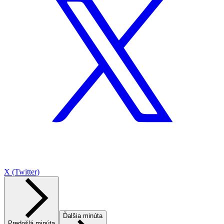
X (Twitter)
Ďalšia minúta
Predošlá minúta