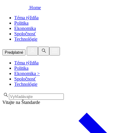
Home
Téma týždňa
Politika
Ekonomika
Spoločnosť
Technológie
Predplatné
Téma týždňa
Politika
Ekonomika
>
Spoločnosť
Technológie
Vitajte na Štandarde