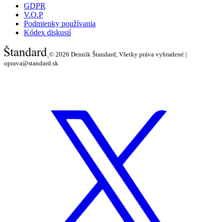
GDPR
V.O.P
Podmienky používania
Kódex diskusií
© 2026
Denník Štandard, Všetky práva vyhradené |
oprava@standard.sk