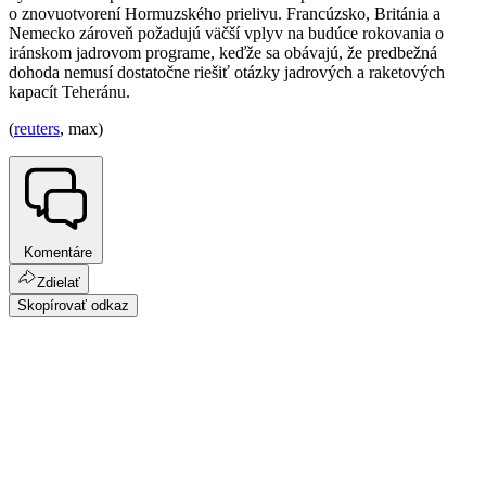
o znovuotvorení Hormuzského prielivu. Francúzsko, Británia a
Nemecko zároveň požadujú väčší vplyv na budúce rokovania o
iránskom jadrovom programe, keďže sa obávajú, že predbežná
dohoda nemusí dostatočne riešiť otázky jadrových a raketových
kapacít Teheránu.
(
reuters
, max)
Komentáre
Zdielať
Skopírovať odkaz