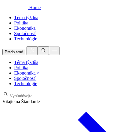
Home
Téma týždňa
Politika
Ekonomika
Spoločnosť
Technológie
Predplatné
Téma týždňa
Politika
Ekonomika
>
Spoločnosť
Technológie
Vitajte na Štandarde