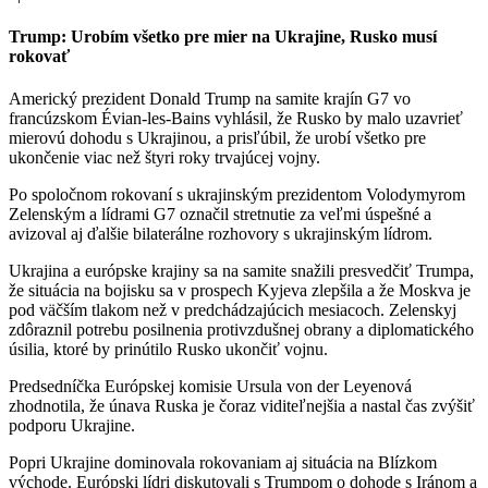
Trump: Urobím všetko pre mier na Ukrajine, Rusko musí
rokovať
Americký prezident Donald Trump na samite krajín G7 vo
francúzskom Évian-les-Bains vyhlásil, že Rusko by malo uzavrieť
mierovú dohodu s Ukrajinou, a prisľúbil, že urobí všetko pre
ukončenie viac než štyri roky trvajúcej vojny.
Po spoločnom rokovaní s ukrajinským prezidentom Volodymyrom
Zelenským a lídrami G7 označil stretnutie za veľmi úspešné a
avizoval aj ďalšie bilaterálne rozhovory s ukrajinským lídrom.
Ukrajina a európske krajiny sa na samite snažili presvedčiť Trumpa,
že situácia na bojisku sa v prospech Kyjeva zlepšila a že Moskva je
pod väčším tlakom než v predchádzajúcich mesiacoch. Zelenskyj
zdôraznil potrebu posilnenia protivzdušnej obrany a diplomatického
úsilia, ktoré by prinútilo Rusko ukončiť vojnu.
Predsedníčka Európskej komisie Ursula von der Leyenová
zhodnotila, že únava Ruska je čoraz viditeľnejšia a nastal čas zvýšiť
podporu Ukrajine.
Popri Ukrajine dominovala rokovaniam aj situácia na Blízkom
východe. Európski lídri diskutovali s Trumpom o dohode s Iránom a