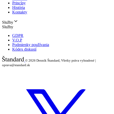
Princípy
História
Kontakty
Služby
Služby
GDPR
V.O.P
Podmienky používania
Kódex diskusií
© 2026
Denník Štandard, Všetky práva vyhradené |
oprava@standard.sk