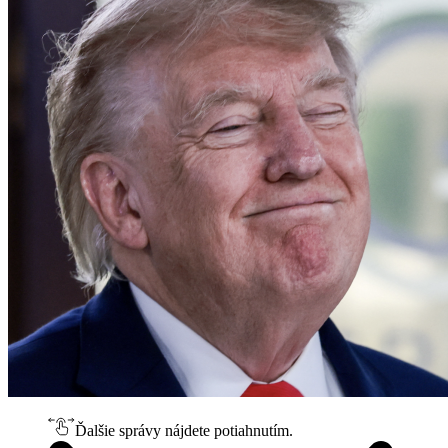
Ďalšie správy nájdete potiahnutím.