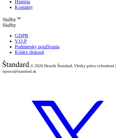
História
Kontakty
Služby
Služby
GDPR
V.O.P
Podmienky používania
Kódex diskusií
© 2026
Denník Štandard, Všetky práva vyhradené |
oprava@standard.sk