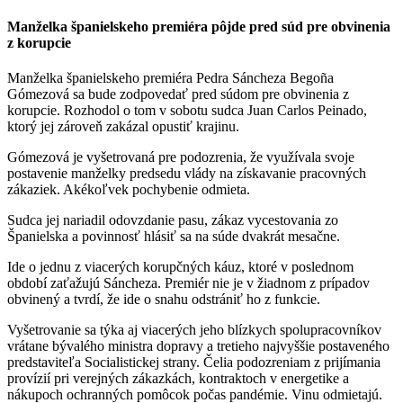
Manželka španielskeho premiéra pôjde pred súd pre obvinenia
z korupcie
Manželka španielskeho premiéra Pedra Sáncheza Begoña
Gómezová sa bude zodpovedať pred súdom pre obvinenia z
korupcie. Rozhodol o tom v sobotu sudca Juan Carlos Peinado,
ktorý jej zároveň zakázal opustiť krajinu.
Gómezová je vyšetrovaná pre podozrenia, že využívala svoje
postavenie manželky predsedu vlády na získavanie pracovných
zákaziek. Akékoľvek pochybenie odmieta.
Sudca jej nariadil odovzdanie pasu, zákaz vycestovania zo
Španielska a povinnosť hlásiť sa na súde dvakrát mesačne.
Ide o jednu z viacerých korupčných káuz, ktoré v poslednom
období zaťažujú Sáncheza. Premiér nie je v žiadnom z prípadov
obvinený a tvrdí, že ide o snahu odstrániť ho z funkcie.
Vyšetrovanie sa týka aj viacerých jeho blízkych spolupracovníkov
vrátane bývalého ministra dopravy a tretieho najvyššie postaveného
predstaviteľa Socialistickej strany. Čelia podozreniam z prijímania
provízií pri verejných zákazkách, kontraktoch v energetike a
nákupoch ochranných pomôcok počas pandémie. Vinu odmietajú.