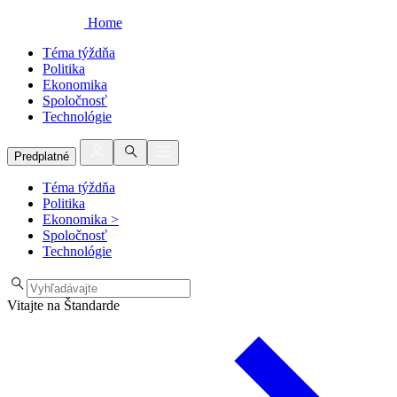
Home
Téma týždňa
Politika
Ekonomika
Spoločnosť
Technológie
Predplatné
Téma týždňa
Politika
Ekonomika
>
Spoločnosť
Technológie
Vitajte na Štandarde