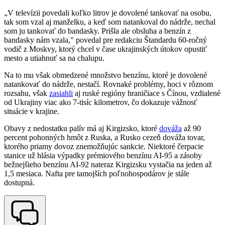
„V televízii povedali koľko litrov je dovolené tankovať na osobu,
tak som vzal aj manželku, a keď som natankoval do nádrže, nechal
som ju tankovať do bandasky. Prišla ale obsluha a benzín z
bandasky nám vzala," povedal pre redakciu Štandardu 60-ročný
vodič z Moskvy, ktorý chcel v čase ukrajinských útokov opustiť
mesto a utiahnuť sa na chalupu.
Na to mu však obmedzené množstvo benzínu, ktoré je dovolené
natankovať do nádrže, nestačí. Rovnaké problémy, hoci v rôznom
rozsahu, však
zasiahli
aj ruské regióny hraničiace s Čínou, vzdialené
od Ukrajiny viac ako 7-tisíc kilometrov, čo dokazuje vážnosť
situácie v krajine.
Obavy z nedostatku palív má aj Kirgizsko, ktoré
dováža
až 90
percent pohonných hmôt z Ruska, a Rusko cezeň dováža tovar,
ktorého priamy dovoz znemožňujúc sankcie. Niektoré čerpacie
stanice už hlásia výpadky prémiového benzínu AI-95 a zásoby
bežnejšieho benzínu AI-92 nateraz Kirgizsku vystačia na jeden až
1,5 mesiaca. Nafta pre tamojších poľnohospodárov je stále
dostupná.