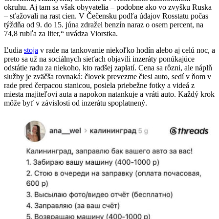
okruhu. Aj tam sa však obyvatelia – podobne ako vo zvyšku Ruska
– sťažovali na rast cien. V Čečensku podľa údajov Rosstatu počas
týždňa od 9. do 15. júna zdražel benzín naraz o osem percent, na
74,8 rubľa za liter,“ uvádza Viorstka.
Ľudia
stoja
v rade na tankovanie niekoľko hodín alebo aj celú noc, a
preto sa už na sociálnych sieťach objavili inzeráty ponúkajúce
odstátie radu za niekoho, kto radšej zaplatí. Cena sa rôzni, ale náplň
služby je zväčša rovnaká: človek prevezme čiesi auto, sedí v ňom v
rade pred čerpacou stanicou, posiela priebežne fotky a videá z
miesta majiteľovi auta a napokon natankuje a vráti auto. Každý krok
môže byť v závislosti od inzerátu spoplatnený.