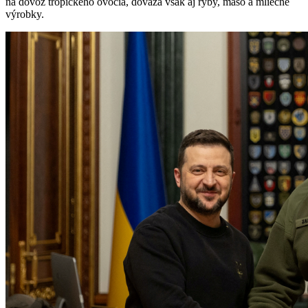
na dovoz tropického ovocia, dováža však aj ryby, mäso a mliečne
výrobky.