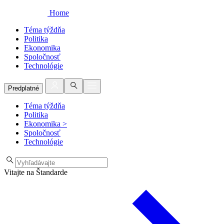
Home
Téma týždňa
Politika
Ekonomika
Spoločnosť
Technológie
Predplatné
Téma týždňa
Politika
Ekonomika
>
Spoločnosť
Technológie
Vitajte na Štandarde