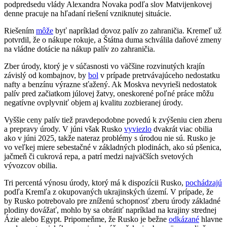
podpredsedu vlády Alexandra Novaka podľa slov Matvijenkovej
denne pracuje na hľadaní riešení vzniknutej situácie.
Riešením
môže
byť napríklad dovoz palív zo zahraničia. Kremeľ už
potvrdil, že o nákupe rokuje, a Štátna duma schválila daňové zmeny
na vládne dotácie na nákup palív zo zahraničia.
Zber úrody, ktorý je v súčasnosti vo väčšine rozvinutých krajín
závislý od kombajnov, by
bol
v prípade pretrvávajúceho nedostatku
nafty a benzínu výrazne sťažený. Ak Moskva nevyrieši nedostatok
palív pred začiatkom júlovej žatvy, oneskorené poľné práce môžu
negatívne ovplyvniť objem aj kvalitu zozbieranej úrody.
Vyššie ceny palív tiež pravdepodobne povedú k zvýšeniu cien zberu
a prepravy úrody. V júni však Rusko
vyviezlo
dvakrát viac obilia
ako v júni 2025, takže nateraz problémy s úrodou nie sú. Rusko je
vo veľkej miere sebestačné v základných plodinách, ako sú pšenica,
jačmeň či cukrová repa, a patrí medzi najväčších svetových
vývozcov obilia.
Tri percentá výnosu úrody, ktorý má k dispozícii Rusko,
pochádzajú
podľa Kremľa z okupovaných ukrajinských území. V prípade, že
by Rusko potrebovalo pre zníženú schopnosť zberu úrody základné
plodiny dovážať, mohlo by sa obrátiť napríklad na krajiny strednej
Ázie alebo Egypt. Pripomeňme, že Rusko je bežne
odkázané
hlavne