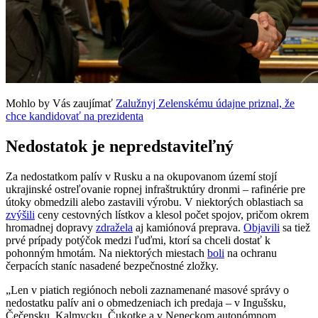
Mohlo by Vás zaujímať
Zalužnyj Zelenskému údajne priznal, že
chce kandidovať na prezidenta
Nedostatok je nepredstaviteľný
Za nedostatkom palív v Rusku a na okupovanom území stojí
ukrajinské ostreľovanie ropnej infraštruktúry dronmi – rafinérie pre
útoky obmedzili alebo zastavili výrobu. V niektorých oblastiach sa
zvýšili
ceny cestovných lístkov a klesol počet spojov, pričom okrem
hromadnej dopravy
zdražela
aj kamiónová preprava.
Objavili
sa tiež
prvé prípady potýčok medzi ľuďmi, ktorí sa chceli dostať k
pohonným hmotám. Na niektorých miestach
boli
na ochranu
čerpacích staníc nasadené bezpečnostné zložky.
„Len v piatich regiónoch neboli zaznamenané masové správy o
nedostatku palív ani o obmedzeniach ich predaja – v Ingušsku,
Čečensku, Kalmycku, Čukotke a v Neneckom autonómnom