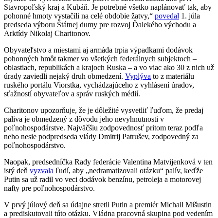
Stavropoľský kraj a Kubáň. Je potrebné všetko naplánovať tak, aby
pohonné hmoty vystačili na celé obdobie žatvy,“
povedal
1. júla
predseda výboru Štátnej dumy pre rozvoj Ďalekého východu a
Arktídy Nikolaj Charitonov.
Obyvateľstvo a miestami aj armáda trpia výpadkami dodávok
pohonných hmôt takmer vo všetkých federálnych subjektoch –
oblastiach, republikách a krajoch Ruska – a vo viac ako 30 z nich už
úrady zaviedli nejaký druh obmedzení.
Vyplýva
to z materiálu
ruského portálu Viorstka, vychádzajúceho z vyhlásení úradov,
sťažností obyvateľov a správ ruských médií.
Charitonov upozorňuje, že je dôležité vysvetliť ľuďom, že predaj
paliva je obmedzený z dôvodu jeho nevyhnutnosti v
poľnohospodárstve. Najväčšiu zodpovednosť pritom teraz podľa
neho nesie podpredseda vlády Dmitrij Patrušev, zodpovedný za
poľnohospodárstvo.
Naopak, predsedníčka Rady federácie Valentina Matvijenková v ten
istý deň
vyzvala
ľudí, aby „nedramatizovali otázku“ palív, keďže
Putin sa už radil vo veci dodávok benzínu, petroleja a motorovej
nafty pre poľnohospodárstvo.
V prvý júlový deň sa údajne stretli Putin a premiér Michail Mišustin
a prediskutovali túto otázku. Vládna pracovná skupina pod vedením