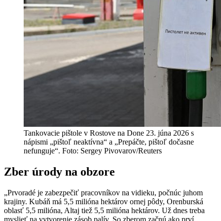
Tankovacie pištole v Rostove na Done 23. júna 2026 s
nápismi „pištoľ neaktívna“ a „Prepáčte, pištoľ dočasne
nefunguje“. Foto: Sergey Pivovarov/Reuters
Zber úrody na obzore
„Prvoradé je zabezpečiť pracovníkov na vidieku, počnúc juhom
krajiny. Kubáň má 5,5 milióna hektárov ornej pôdy, Orenburská
oblasť 5,5 milióna, Altaj tiež 5,5 milióna hektárov. Už dnes treba
myslieť na vytvorenie zásob palív. So zberom začnú ako prví