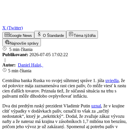
X (Twitter)
Google News
O Štandarde
Téma týždňa
Najnovšie správy
5 min čítania
Publikované:
2026-07-05 17:02:22
|
Autor:
Daniel Halaj
,
5 min čítania
Centrálna banka Ruska vo svojej súhrnnej správe 1. júla
uviedla
, že
od polovice mája zaznamenáva rast cien palív, čo môže viesť k rastu
cien ďalších tovarov. Priznala tiež, že súčasná situácia na trhu s
palivami môže dlhodobo ovplyvňovať infláciu.
Dva dni predtým ruský prezident Vladimir Putin
uznal
, že v krajine
cítiť výpadky v dodávkach palív, označil to však za „určitý
nedostatok“, ktorý je „nekritický“. Dodal, že zvažuje zákaz vývozu
nafty a že nateraz má krajina v zásobníkoch 1,7 milióna ton benzínu,
pričom jeho vývoz je už zakázaný. Spomenul aj potrebu palív v