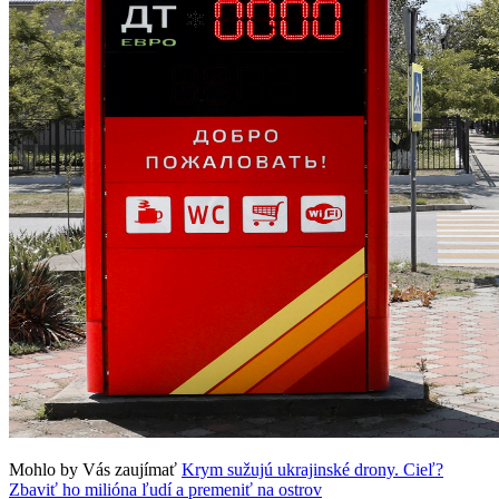
Mohlo by Vás zaujímať
Krym sužujú ukrajinské drony. Cieľ?
Zbaviť ho milióna ľudí a premeniť na ostrov