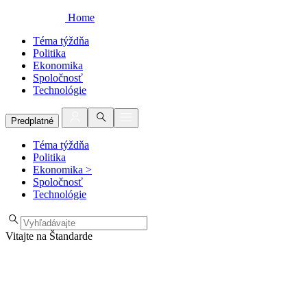
Home
Téma týždňa
Politika
Ekonomika
Spoločnosť
Technológie
Predplatné
Téma týždňa
Politika
Ekonomika
>
Spoločnosť
Technológie
Vitajte na Štandarde