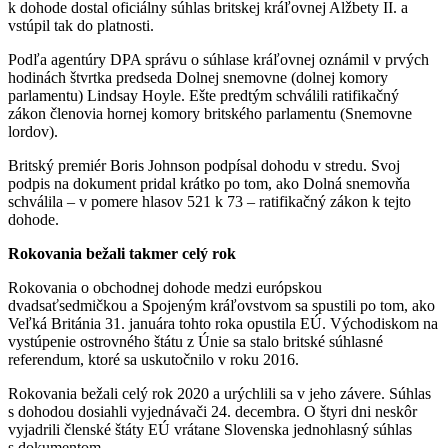
k dohode dostal oficiálny súhlas britskej kráľovnej Alžbety II. a
vstúpil tak do platnosti.
Podľa agentúry DPA správu o súhlase kráľovnej oznámil v prvých
hodinách štvrtka predseda Dolnej snemovne (dolnej komory
parlamentu) Lindsay Hoyle. Ešte predtým schválili ratifikačný
zákon členovia hornej komory britského parlamentu (Snemovne
lordov).
Britský premiér Boris Johnson podpísal dohodu v stredu. Svoj
podpis na dokument pridal krátko po tom, ako Dolná snemovňa
schválila – v pomere hlasov 521 k 73 – ratifikačný zákon k tejto
dohode.
Rokovania bežali takmer celý rok
Rokovania o obchodnej dohode medzi európskou
dvadsaťsedmičkou a Spojeným kráľovstvom sa spustili po tom, ako
Veľká Británia 31. januára tohto roka opustila EÚ. Východiskom na
vystúpenie ostrovného štátu z Únie sa stalo britské súhlasné
referendum, ktoré sa uskutočnilo v roku 2016.
Rokovania bežali celý rok 2020 a urýchlili sa v jeho závere. Súhlas
s dohodou dosiahli vyjednávači 24. decembra. O štyri dni neskôr
vyjadrili členské štáty EÚ vrátane Slovenska jednohlasný súhlas
s dokumentom.