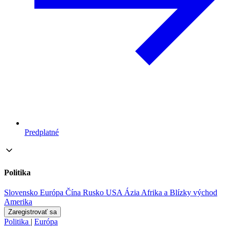
Predplatné
Politika
Slovensko
Európa
Čína
Rusko
USA
Ázia
Afrika a Blízky východ
Amerika
Zaregistrovať sa
Politika
|
Európa