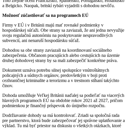
Toto zrejme ocení Francúzsko, Španielsko, Portugalsko, Holandsko
a Belgicko. Naopak, britskí rybári vyjadrili s dohodou nevôľu.
Možnosť zúčastňovať sa na programoch EÚ
Firmy v EÚ i v Británii majú mať rovnaké podmienky v
hospodárskej súťaži. Obe strany sa zaviazali, že ani jedna nevyužije
svoju regulačnú autonómiu na poskytovanie nespravodlivých
subvencií, ani nenaruší hospodársku súťaž.
Dohodou sa obe strany zaviazali na koordinovaní sociálneho
zabezpečenia. Občanom pracujúcich alebo cestujúcich na územie
druhej dohodovej strany by sa mali zabezpečiť konkrétne práva.
Dokument uznáva potrebu silnej spolupráce vnútroštátnych
policajných a súdnych orgánov, predovšetkým v boji proti
cezhraničnej kriminalite a terorizmu a v trestnom stíhaní takýchto
činov.
Dohoda umožňuje Veľkej Británii naďalej sa podieľať na viacerých
hlavných programoch EÚ na obdobie rokov 2021 až 2027, pričom
podmienkou je finančný príspevok do únijného rozpočtu.
Dodržiavanie dohody sa má kontrolovať. Zriadi sa spoločná rada
pre partnerstvo, ktorá bude zabezpečovať jej správne uplatňovanie a
výklad. Tu má byť priestor na diskusiu o všetkých otázkach, ktoré