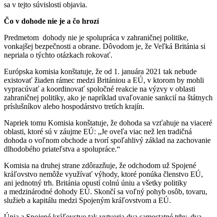
sa v tejto súvislosti objavia.
Čo v dohode nie je a čo hrozí
Predmetom dohody nie je spolupráca v zahraničnej politike,
vonkajšej bezpečnosti a obrane. Dôvodom je, že Veľká Británia si
nepriala o týchto otázkach rokovať.
Európska komisia konštatuje, že od 1. januára 2021 tak nebude
existovať žiaden rámec medzi Britániou a EÚ, v ktorom by mohli
vypracúvať a koordinovať spoločné reakcie na výzvy v oblasti
zahraničnej politiky, ako je napríklad uvaľovanie sankcií na štátnych
príslušníkov alebo hospodárstvo tretích krajín.
Napriek tomu Komisia konštatuje, že dohoda sa vzťahuje na viaceré
oblasti, ktoré sú v záujme EÚ: „Je oveľa viac než len tradičná
dohoda o voľnom obchode a tvorí spoľahlivý základ na zachovanie
dlhodobého priateľstva a spolupráce.“
Komisia na druhej strane zdôrazňuje, že odchodom už Spojené
kráľovstvo nemôže využívať výhody, ktoré ponúka členstvo EÚ,
ani jednotný trh. Británia opustí colnú úniu a všetky politiky
a medzinárodné dohody EÚ. Skončí sa voľný pohyb osôb, tovaru,
služieb a kapitálu medzi Spojeným kráľovstvom a EÚ.
Únia a Spojené kráľovstvo tak vytvoria dva samostatné trhy, dva