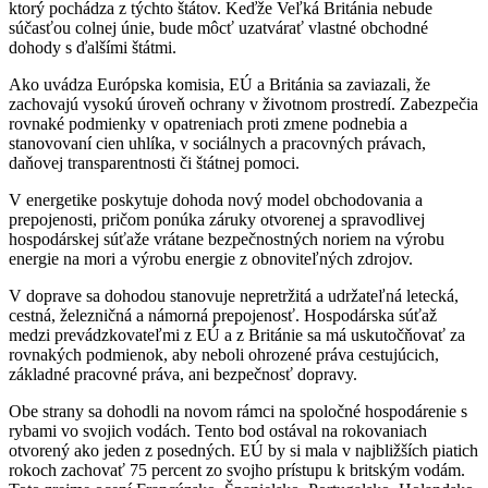
ktorý pochádza z týchto štátov. Keďže Veľká Británia nebude
súčasťou colnej únie, bude môcť uzatvárať vlastné obchodné
dohody s ďalšími štátmi.
Ako uvádza Európska komisia, EÚ a Británia sa zaviazali, že
zachovajú vysokú úroveň ochrany v životnom prostredí. Zabezpečia
rovnaké podmienky v opatreniach proti zmene podnebia a
stanovovaní cien uhlíka, v sociálnych a pracovných právach,
daňovej transparentnosti či štátnej pomoci.
V energetike poskytuje dohoda nový model obchodovania a
prepojenosti, pričom ponúka záruky otvorenej a spravodlivej
hospodárskej súťaže vrátane bezpečnostných noriem na výrobu
energie na mori a výrobu energie z obnoviteľných zdrojov.
V doprave sa dohodou stanovuje nepretržitá a udržateľná letecká,
cestná, železničná a námorná prepojenosť. Hospodárska súťaž
medzi prevádzkovateľmi z EÚ a z Británie sa má uskutočňovať za
rovnakých podmienok, aby neboli ohrozené práva cestujúcich,
základné pracovné práva, ani bezpečnosť dopravy.
Obe strany sa dohodli na novom rámci na spoločné hospodárenie s
rybami vo svojich vodách. Tento bod ostával na rokovaniach
otvorený ako jeden z posedných. EÚ by si mala v najbližších piatich
rokoch zachovať 75 percent zo svojho prístupu k britským vodám.