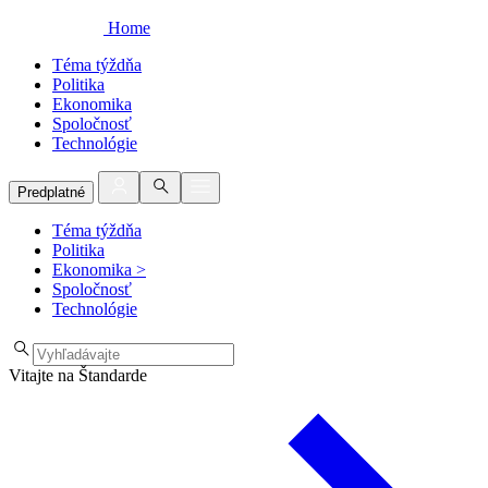
Home
Téma týždňa
Politika
Ekonomika
Spoločnosť
Technológie
Predplatné
Téma týždňa
Politika
Ekonomika
>
Spoločnosť
Technológie
Vitajte na Štandarde