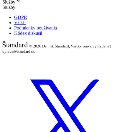
Služby
Služby
GDPR
V.O.P
Podmienky používania
Kódex diskusií
© 2026
Denník Štandard, Všetky práva vyhradené |
oprava@standard.sk