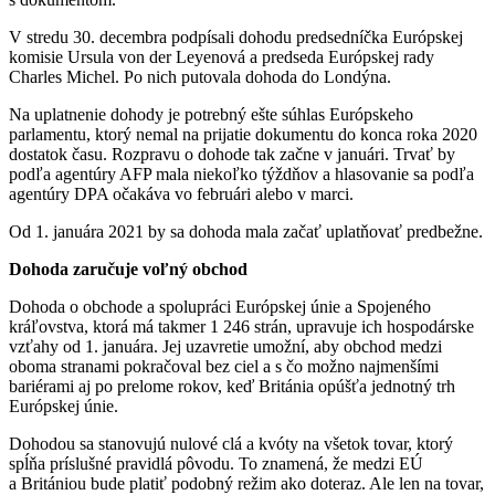
V stredu 30. decembra podpísali dohodu predsedníčka Európskej
komisie Ursula von der Leyenová a predseda Európskej rady
Charles Michel. Po nich putovala dohoda do Londýna.
Na uplatnenie dohody je potrebný ešte súhlas Európskeho
parlamentu, ktorý nemal na prijatie dokumentu do konca roka 2020
dostatok času. Rozpravu o dohode tak začne v januári. Trvať by
podľa agentúry AFP mala niekoľko týždňov a hlasovanie sa podľa
agentúry DPA očakáva vo februári alebo v marci.
Od 1. januára 2021 by sa dohoda mala začať uplatňovať predbežne.
Dohoda zaručuje voľný obchod
Dohoda o obchode a spolupráci Európskej únie a Spojeného
kráľovstva, ktorá má takmer 1 246 strán, upravuje ich hospodárske
vzťahy od 1. januára. Jej uzavretie umožní, aby obchod medzi
oboma stranami pokračoval bez ciel a s čo možno najmenšími
bariérami aj po prelome rokov, keď Británia opúšťa jednotný trh
Európskej únie.
Dohodou sa stanovujú nulové clá a kvóty na všetok tovar, ktorý
spĺňa príslušné pravidlá pôvodu. To znamená, že medzi EÚ
a Britániou bude platiť podobný režim ako doteraz. Ale len na tovar,