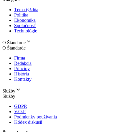
Téma týždňa
Politika
Ekonomika
Spoločnosť
Technológie
O Štandarde
O Štandarde
Firma
Redakcia
Princípy
História
Kontakty
Služby
Služby
GDPR
V.O.P
Podmienky používania
Kódex diskusií