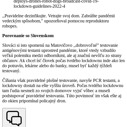
deploys-drones-robot-dogs-broadcast-covid-19-
lockdown-guidelines-2022-4
,,Pravidelne dezinfikujte. Vetrajte svoj dom. Zabráňte pandémii
vedeckým spôsobom," upozorňoval pomocou reproduktoru
robopes.
Porovnanie so Slovenskom
Slováci si isto spomenú na Matovičovo ,,dobrovoľné” testovanie
antigénovými testami uprostred pandémie, ktoré vtedy vzbudilo
veľkú polemiku medzi odborníkmi, ale aj značnú nevôľu zo strany
občanov. Ak chcel ísť človek počas tvrdého lockdownu inde ako len
do potravín, lekárne alebo do banky, musel byť každý týždeň
testovaný.
Číňania však pravidelné plošné testovanie, navyše PCR testami, a
lockdowny dostali na ešte vyššiu úroveň. Počas tvrdého lockdownu
tam ľudia nesmeli zo svojich domovov vyjsť vôbec a museli
podstupovať pravidelné testovania. Túto povinnosť im však ešte aj
do okien pripomínal policajný dron.