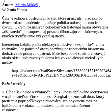
|
Autor:
Martin Mikloš
,
2 min čítania
Čína je jednou z posledných krajín, ktoré aj naďalej, viac ako po
dvoch rokoch pandémie, uplatňuje politiku nulovej tolerancie
covidu. Okrem rozsiahlych celoplošných testovaní musia obyvatelia
,,ríše stredu” podstupovať aj prísne a dlhotrvajúce lockdowny, na
ktorých dodržiavanie vyzývajú aj drony.
Internetom kolujú, podľa niektorých ,,desivé a despotické”, videá
zachytávajúce policajné drony vyzývajúce robotickým hlasom na
dodržiavanie prísnych opatrení. Malé bezpilotné stroje prelietavajú
okolo okien ľudí zavretých doma len vo vzdialenosti niekoľkých
metrov.
https://twitter.com/WallStreetSilv/status/156632015716038246
s=19&fbclid=IwAR3PJ2LBNYL428A08i1RAQ3F91360tj
Bežné metódy
V Číne však nejde o výnimočnú prax. Počas aprílového lockdownu
v najľudnatejšom čínskom meste Šanghaj spozorovali dron, ktorý
prelietava popri výškových budovách. Ich obyvatelia totiž na
balkónoch a v oknách protestovali proti nedostatočnému
zásobovaniu.