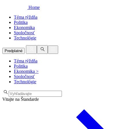
Home
Téma týždňa
Politika
Ekonomika
Spoločnosť
Technológie
Predplatné
Téma týždňa
Politika
Ekonomika
>
Spoločnosť
Technológie
Vitajte na Štandarde