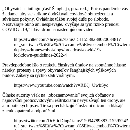
,,Obyvatelia Jiutingu [časť Šanghaja, poz. red.]. Počas pandémie vás
žiadame, aby ste striktne dodržiavali covidové obmedzenia a
súvisiace pokyny. Ovládnite túžbu svojej duše po slobode.
Neotvárajte okno ani nespievajte. Zvyšuje sa tým riziko prenosu
COVIDU-19,” hlása dron na nasledujúcom videu.
https://twitter.com/aliceysu/status/1511558828802068481?
ref_src=twsrc%5Etfw%7Ctwcamp%5Etweetembed%7Ctwter
deploys-drones-robot-dogs-broadcast-covid-19-
lockdown-guidelines-2022-4
Pravdepodobne išlo o reakciu čínskych úradov na spontánne hlasné
náreky, protesty a spevy obyvateľov šanghajských výškových
budov. Zábery sa rýchlo stali virálnymi.
https://www.youtube.com/watch?v=RBJj_UwkSyc
Čínske autority však na ,,oboznamovanie” svojich občanov s
najnovšími proticovidovými reštrikciami nevyužívajú len drony, ale
aj robotických psov. Tie sa prechádzajú čínskymi ulicami a hlásajú
znenie opatrení a odporúčaní.
https://twitter.com/DrEricDing/status/1509478938321559554?
ref_src=twsrc%5Etfw%7Ctwcamp%5Etweetembed%7Ctwter