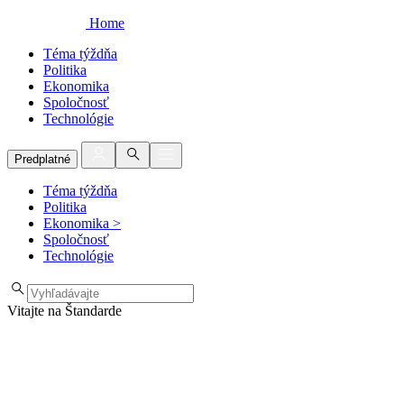
Home
Téma týždňa
Politika
Ekonomika
Spoločnosť
Technológie
Predplatné
Téma týždňa
Politika
Ekonomika
>
Spoločnosť
Technológie
Vitajte na Štandarde