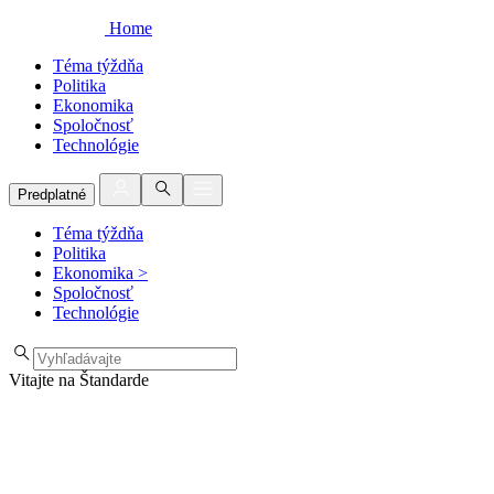
Home
Téma týždňa
Politika
Ekonomika
Spoločnosť
Technológie
Predplatné
Téma týždňa
Politika
Ekonomika
>
Spoločnosť
Technológie
Vitajte na Štandarde