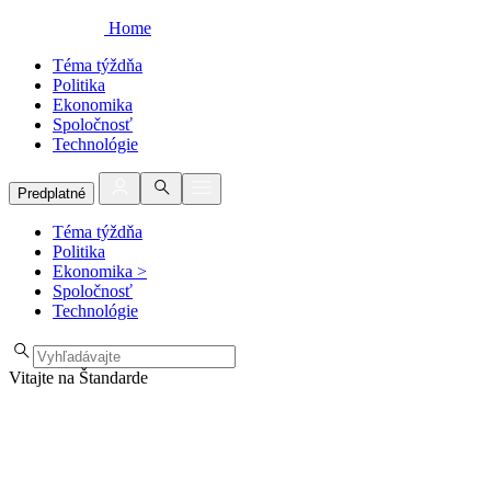
Home
Téma týždňa
Politika
Ekonomika
Spoločnosť
Technológie
Predplatné
Téma týždňa
Politika
Ekonomika
>
Spoločnosť
Technológie
Vitajte na Štandarde