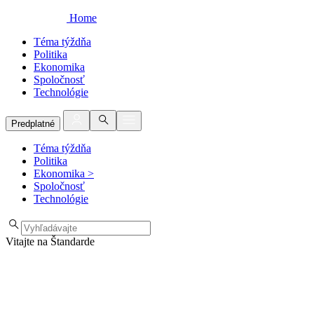
Home
Téma týždňa
Politika
Ekonomika
Spoločnosť
Technológie
Predplatné
Téma týždňa
Politika
Ekonomika
>
Spoločnosť
Technológie
Vitajte na Štandarde