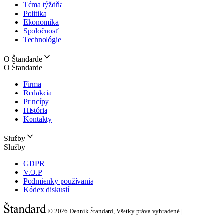
Téma týždňa
Politika
Ekonomika
Spoločnosť
Technológie
O Štandarde
O Štandarde
Firma
Redakcia
Princípy
História
Kontakty
Služby
Služby
GDPR
V.O.P
Podmienky používania
Kódex diskusií
© 2026
Denník Štandard, Všetky práva vyhradené |