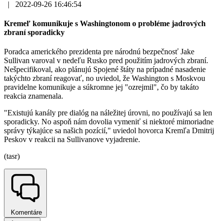
|
2022-09-26 16:46:54
Kremeľ komunikuje s Washingtonom o probléme jadrových
zbraní sporadicky
Poradca amerického prezidenta pre národnú bezpečnosť Jake
Sullivan varoval v nedeľu Rusko pred použitím jadrových zbraní.
Nešpecifikoval, ako plánujú Spojené štáty na prípadné nasadenie
takýchto zbraní reagovať, no uviedol, že Washington s Moskvou
pravidelne komunikuje a súkromne jej "ozrejmil", čo by takáto
reakcia znamenala.
"Existujú kanály pre dialóg na náležitej úrovni, no používajú sa len
sporadicky. No aspoň nám dovolia vymeniť si niektoré mimoriadne
správy týkajúce sa našich pozícií," uviedol hovorca Kremľa Dmitrij
Peskov v reakcii na Sullivanove vyjadrenie.
(tasr)
Komentáre