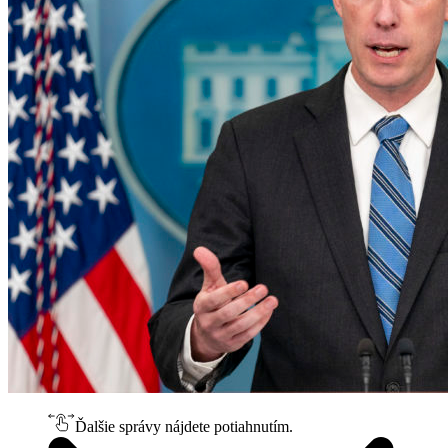
Ďalšie správy nájdete potiahnutím.