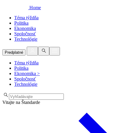
Home
Téma týždňa
Politika
Ekonomika
Spoločnosť
Technológie
Predplatné
Téma týždňa
Politika
Ekonomika
>
Spoločnosť
Technológie
Vitajte na Štandarde