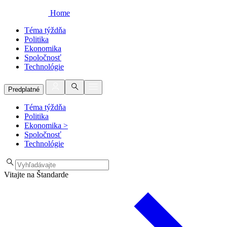
Home
Téma týždňa
Politika
Ekonomika
Spoločnosť
Technológie
Predplatné
Téma týždňa
Politika
Ekonomika
>
Spoločnosť
Technológie
Vitajte na Štandarde