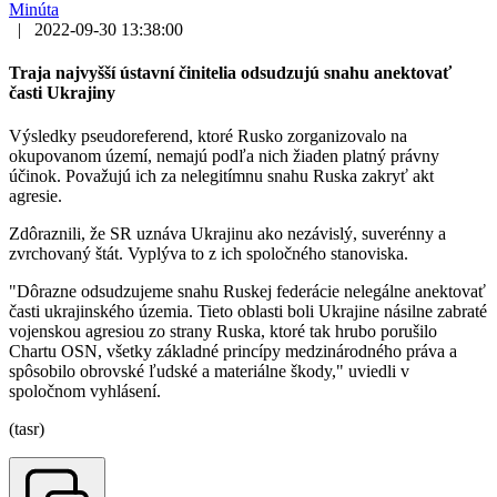
Minúta
|
2022-09-30 13:38:00
Traja najvyšší ústavní činitelia odsudzujú snahu anektovať
časti Ukrajiny
Výsledky pseudoreferend, ktoré Rusko zorganizovalo na
okupovanom území, nemajú podľa nich žiaden platný právny
účinok. Považujú ich za nelegitímnu snahu Ruska zakryť akt
agresie.
Zdôraznili, že SR uznáva Ukrajinu ako nezávislý, suverénny a
zvrchovaný štát. Vyplýva to z ich spoločného stanoviska.
"Dôrazne odsudzujeme snahu Ruskej federácie nelegálne anektovať
časti ukrajinského územia. Tieto oblasti boli Ukrajine násilne zabraté
vojenskou agresiou zo strany Ruska, ktoré tak hrubo porušilo
Chartu OSN, všetky základné princípy medzinárodného práva a
spôsobilo obrovské ľudské a materiálne škody," uviedli v
spoločnom vyhlásení.
(tasr)