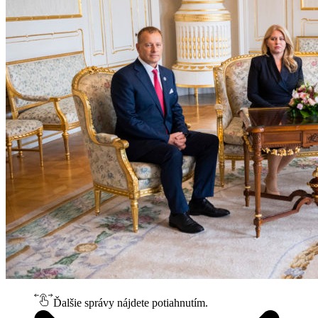
Ďalšie správy nájdete potiahnutím.