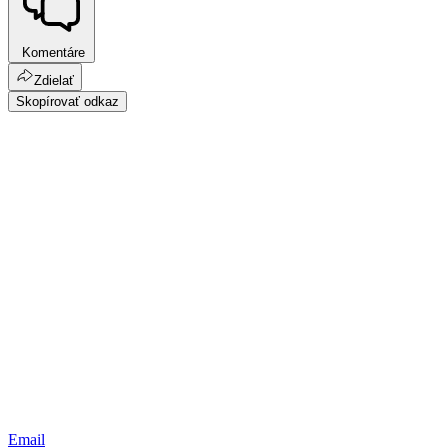
Komentáre
Zdielať
Skopírovať odkaz
Email