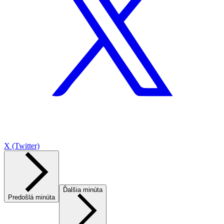
X (Twitter)
Ďalšia minúta
Predošlá minúta