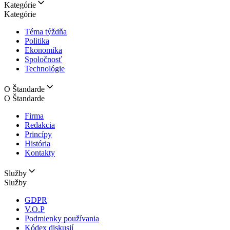
Kategórie
Kategórie
Téma týždňa
Politika
Ekonomika
Spoločnosť
Technológie
O Štandarde
O Štandarde
Firma
Redakcia
Princípy
História
Kontakty
Služby
Služby
GDPR
V.O.P
Podmienky používania
Kódex diskusií