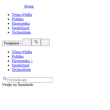
Home
Téma týždňa
Politika
Ekonomika
Spoločnosť
Technológie
Predplatné
Téma týždňa
Politika
Ekonomika
>
Spoločnosť
Technológie
Vitajte na Štandarde