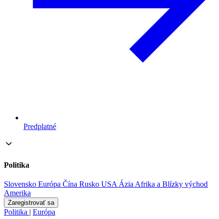
Predplatné
Politika
Slovensko
Európa
Čína
Rusko
USA
Ázia
Afrika a Blízky východ
Amerika
Zaregistrovať sa
Politika
|
Európa