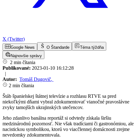
X (Twitter)
Google News
O Štandarde
Téma týždňa
Najnovšie správy
2 min čítania
Publikované:
2023-01-10 16:12:28
|
Autor:
Tomáš Dugovič
,
2 min čítania
Štáb španielskej štátnej televízie a rozhlasu RTVE sa pred
niekoľkými dňami vybral zdokumentovať vianočné pravoslávne
zvyky tamojších ukrajinských utečencov.
Jeho zdanlivo banálna reportáž si odvtedy získala širšiu
medzinárodnú pozornosť. Nie však tradíciami či gastronómiou, ale
nacistickou symbolikou, ktorú vo viacčlennej domácnosti zrejme
nevedomky zdokumentovala.