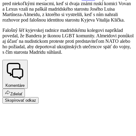
pred niekoľkými mesiacmi, keď si dvaja známi ruskí komici Vovan
a Lexus vzali na paškál madridského starostu Josého Luisa
Martíneza-Almeidu, z ktorého si vystrelili, keď s ním nahrali
rozhovor pod falošnou identitou starostu Kyjeva Vitalija Klička.
Falošný šéf kyjevskej radnice madridskému kolegovi napríklad
povedal, že Bandera je ikonou LGBT komunity. Almeidovi ponúkol
aj účasť na nudistickom proteste proti predstaviteľom NATO alebo
ho požiadal, aby deportoval ukrajinských utečencov späť do vojny,
s čím starosta Madridu súhlasil.
Komentáre
Zdielať
Skopírovať odkaz