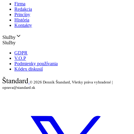
Firma
Redakcia
Princípy
História
Kontakty
Služby
Služby
GDPR
V.O.P
Podmienky používania
Kódex diskusií
© 2026
Denník Štandard, Všetky práva vyhradené |
oprava@standard.sk