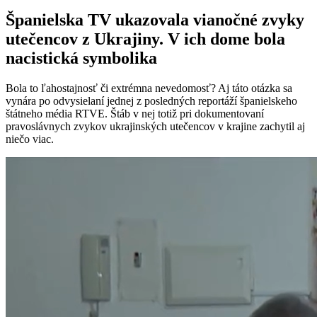
Španielska TV ukazovala vianočné zvyky
utečencov z Ukrajiny. V ich dome bola
nacistická symbolika
Bola to ľahostajnosť či extrémna nevedomosť? Aj táto otázka sa
vynára po odvysielaní jednej z posledných reportáží španielskeho
štátneho média RTVE. Štáb v nej totiž pri dokumentovaní
pravoslávnych zvykov ukrajinských utečencov v krajine zachytil aj
niečo viac.