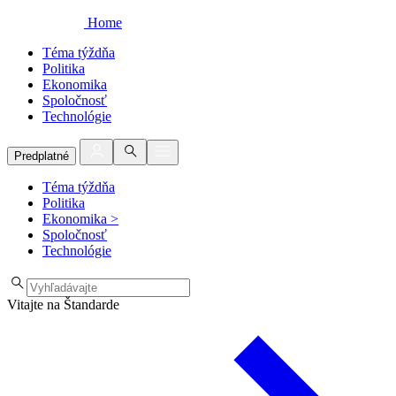
Home
Téma týždňa
Politika
Ekonomika
Spoločnosť
Technológie
Predplatné
Téma týždňa
Politika
Ekonomika
>
Spoločnosť
Technológie
Vitajte na Štandarde