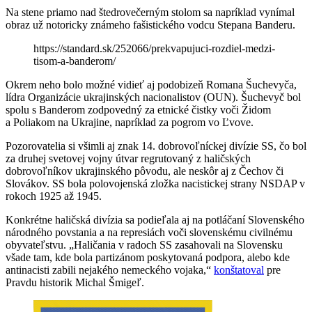
Na stene priamo nad štedrovečerným stolom sa napríklad vynímal
obraz už notoricky známeho fašistického vodcu Stepana Banderu.
https://standard.sk/252066/prekvapujuci-rozdiel-medzi-
tisom-a-banderom/
Okrem neho bolo možné vidieť aj podobizeň Romana Šuchevyča,
lídra Organizácie ukrajinských nacionalistov (OUN). Šuchevyč bol
spolu s Banderom zodpovedný za etnické čistky voči Židom
a Poliakom na Ukrajine, napríklad za pogrom vo Ľvove.
Pozorovatelia si všimli aj znak 14. dobrovoľníckej divízie SS, čo bol
za druhej svetovej vojny útvar regrutovaný z haličských
dobrovoľníkov ukrajinského pôvodu, ale neskôr aj z Čechov či
Slovákov. SS bola polovojenská zložka nacistickej strany NSDAP v
rokoch 1925 až 1945.
Konkrétne haličská divízia sa podieľala aj na potláčaní Slovenského
národného povstania a na represiách voči slovenskému civilnému
obyvateľstvu. „Haličania v radoch SS zasahovali na Slovensku
všade tam, kde bola partizánom poskytovaná podpora, alebo kde
antinacisti zabili nejakého nemeckého vojaka,“
konštatoval
pre
Pravdu historik Michal Šmigeľ.