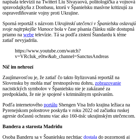
napísala televízii na Twitteri Liu Sivayaová, politologička a vojnová
spravodajkyňa z Donbasu, ktorú v Španielsku masívne kritizujú za
ospravedlňovanie vojny proti Ukrajine.
Sporná reportáž s názvom
Ukrajinskí utečenci v Španielsku oslavujú
svoje najtrpkejšie Vianoce
bola v čase písania článku stále dostupná
priamo na
webe
televízie. Tá sa podľa zistení Štandardu k téme
zatiaľ nevyjadrila.
https://www.youtube.com/watch?
v=VRcIuk_e0tw&ab_channel=SanctusAndreas
Nič im nehrozí
Zaujímavosťou je, že zatiaľ čo takto štylizovaná reportáž na
Slovensku by mohla mať trestnoprávnu dohru,
zobrazovanie
nacistických symbolov v Španielsku nie je zakázané za
predpokladu, že nie je spojené s kriminálnym správaním.
Podľa internetového
portálu
Shengen Visa Info krajina ležiaca na
Pyrenejskom polostrove poskytla v roku 2022 od začiatku ruskej
agresie dočasnú ochranu viac ako 160-tisíc ukrajinským utečencom.
Bandera a starosta Madridu
Osoba Banderu sa v Španielsku nechtiac
dostala
do pozornosti aj