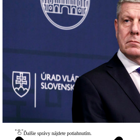
Ďalšie správy nájdete potiahnutím.