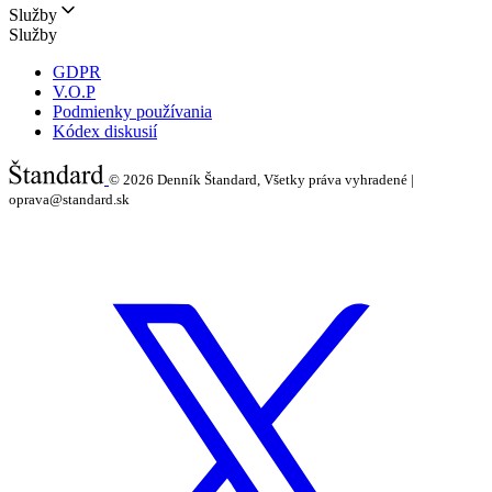
Služby
Služby
GDPR
V.O.P
Podmienky používania
Kódex diskusií
© 2026
Denník Štandard, Všetky práva vyhradené |
oprava@standard.sk