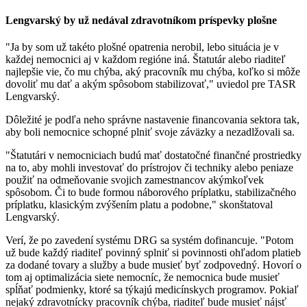
Lengvarský by už nedával zdravotníkom príspevky plošne
"Ja by som už takéto plošné opatrenia nerobil, lebo situácia je v
každej nemocnici aj v každom regióne iná. Štatutár alebo riaditeľ
najlepšie vie, čo mu chýba, aký pracovník mu chýba, koľko si môže
dovoliť mu dať a akým spôsobom stabilizovať," uviedol pre TASR
Lengvarský.
Dôležité je podľa neho správne nastavenie financovania sektora tak,
aby boli nemocnice schopné plniť svoje záväzky a nezadlžovali sa.
"Štatutári v nemocniciach budú mať dostatočné finančné prostriedky
na to, aby mohli investovať do prístrojov či techniky alebo peniaze
použiť na odmeňovanie svojich zamestnancov akýmkoľvek
spôsobom. Či to bude formou náborového príplatku, stabilizačného
príplatku, klasickým zvýšením platu a podobne," skonštatoval
Lengvarský.
Verí, že po zavedení systému DRG sa systém dofinancuje. "Potom
už bude každý riaditeľ povinný splniť si povinnosti ohľadom platieb
za dodané tovary a služby a bude musieť byť zodpovedný. Hovorí o
tom aj optimalizácia siete nemocníc, že nemocnica bude musieť
spĺňať podmienky, ktoré sa týkajú medicínskych programov. Pokiaľ
nejaký zdravotnícky pracovník chýba, riaditeľ bude musieť nájsť