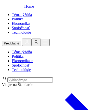
Home
Téma týždňa
Politika
Ekonomika
Spoločnosť
Technológie
Predplatné
Téma týždňa
Politika
Ekonomika
>
Spoločnosť
Technológie
Vitajte na Štandarde