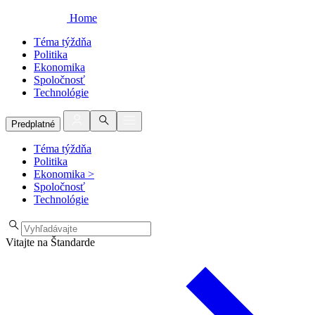
Home
Téma týždňa
Politika
Ekonomika
Spoločnosť
Technológie
Predplatné
Téma týždňa
Politika
Ekonomika
>
Spoločnosť
Technológie
Vitajte na Štandarde