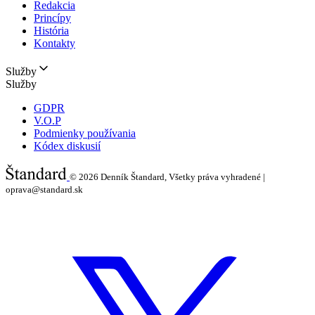
Redakcia
Princípy
História
Kontakty
Služby
Služby
GDPR
V.O.P
Podmienky používania
Kódex diskusií
© 2026
Denník Štandard, Všetky práva vyhradené |
oprava@standard.sk