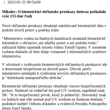
|
2023-01-31 09:54:00
Mikulec: O biometrické občianske preukazy doteraz požiadalo
vyše 155-tisíc ľudí
Nové občianske preukazy obsahujú zakódované biometrické dáta v
podobe dvoch prstov a podoby tváre.
"Ministerstvo vnútra na žiadnych databázach neukladá biometrické
informácie o občanovi, ani otlačky prstov a ani podobu tváre,"
zdôraznil štátny tajomník rezortu vnútra Tomáš Oparty. V momente
vydania dokladu sú tieto údaje vymazané z informačných systémov
ministerstva.
V súvislosti s vydávaním biometrických občianskych preukazov ide
o dorovnanie bezpečnosti na úroveň pasov. Dôvod, prečo
ministerstvo pristúpilo k vydávaniu nových občianskych preukazov,
je "dobiehanie transpozičného deficitu".
Biometrické občianske preukazy obsahujú viacero bezpečnostných
prvkov. Niektoré sú viditeľné len pod UV svetlom, napríklad znak
SR. "Je to bezpečnostný prvok, ktorý je jedinečný. Slovenský znak
vo farbách sme ešte nemali pod UV svetlom na žiadnom doklade,"
podotkol riaditeľ Odboru dokladov a evidencií Prezídia Policajného
zboru Jozef Jánsky.