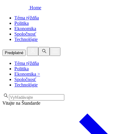
Home
Téma týždňa
Politika
Ekonomika
Spoločnosť
Technológie
Predplatné
Téma týždňa
Politika
Ekonomika
>
Spoločnosť
Technológie
Vitajte na Štandarde