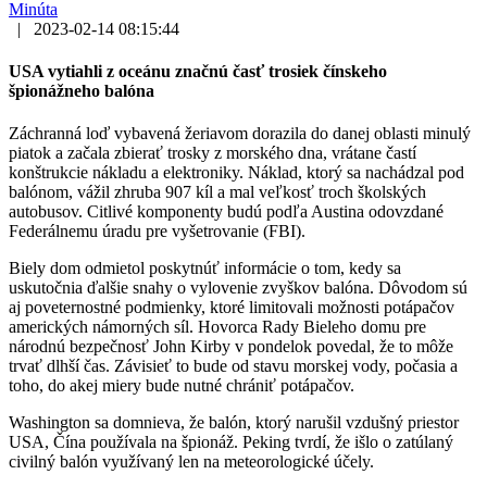
Minúta
|
2023-02-14 08:15:44
USA vytiahli z oceánu značnú časť trosiek čínskeho
špionážneho balóna
Záchranná loď vybavená žeriavom dorazila do danej oblasti minulý
piatok a začala zbierať trosky z morského dna, vrátane častí
konštrukcie nákladu a elektroniky. Náklad, ktorý sa nachádzal pod
balónom, vážil zhruba 907 kíl a mal veľkosť troch školských
autobusov. Citlivé komponenty budú podľa Austina odovzdané
Federálnemu úradu pre vyšetrovanie (FBI).
Biely dom odmietol poskytnúť informácie o tom, kedy sa
uskutočnia ďalšie snahy o vylovenie zvyškov balóna. Dôvodom sú
aj poveternostné podmienky, ktoré limitovali možnosti potápačov
amerických námorných síl. Hovorca Rady Bieleho domu pre
národnú bezpečnosť John Kirby v pondelok povedal, že to môže
trvať dlhší čas. Závisieť to bude od stavu morskej vody, počasia a
toho, do akej miery bude nutné chrániť potápačov.
Washington sa domnieva, že balón, ktorý narušil vzdušný priestor
USA, Čína používala na špionáž. Peking tvrdí, že išlo o zatúlaný
civilný balón využívaný len na meteorologické účely.