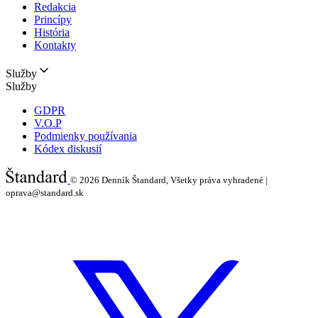
Redakcia
Princípy
História
Kontakty
Služby
Služby
GDPR
V.O.P
Podmienky používania
Kódex diskusií
© 2026
Denník Štandard, Všetky práva vyhradené |
oprava@standard.sk