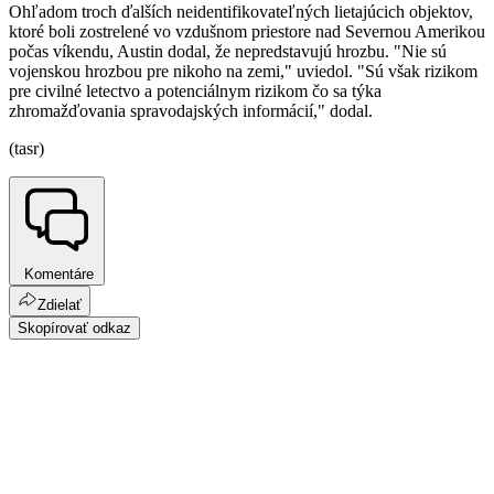
Ohľadom troch ďalších neidentifikovateľných lietajúcich objektov,
ktoré boli zostrelené vo vzdušnom priestore nad Severnou Amerikou
počas víkendu, Austin dodal, že nepredstavujú hrozbu. "Nie sú
vojenskou hrozbou pre nikoho na zemi," uviedol. "Sú však rizikom
pre civilné letectvo a potenciálnym rizikom čo sa týka
zhromažďovania spravodajských informácií," dodal.
(tasr)
Komentáre
Zdielať
Skopírovať odkaz