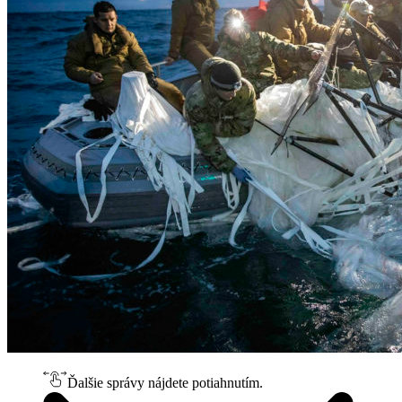
Ďalšie správy nájdete potiahnutím.