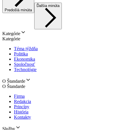
Ďalšia minúta
Predošlá minúta
Kategórie
Kategórie
Téma týždňa
Politika
Ekonomika
Spoločnosť
Technológie
O Štandarde
O Štandarde
Firma
Redakcia
Princípy
História
Kontakty
Služby