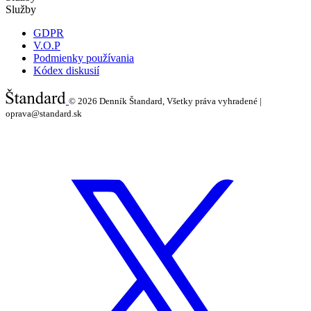
Služby
GDPR
V.O.P
Podmienky používania
Kódex diskusií
© 2026
Denník Štandard, Všetky práva vyhradené |
oprava@standard.sk