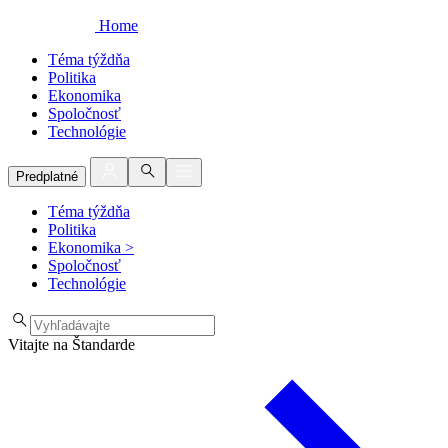
Home
Téma týždňa
Politika
Ekonomika
Spoločnosť
Technológie
Predplatné
Téma týždňa
Politika
Ekonomika
>
Spoločnosť
Technológie
Vitajte na Štandarde