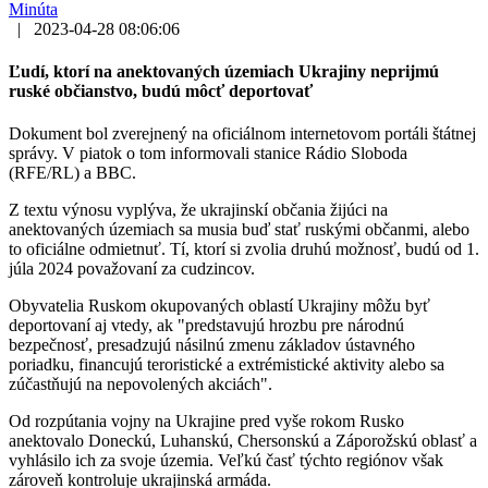
Minúta
|
2023-04-28 08:06:06
Ľudí, ktorí na anektovaných územiach Ukrajiny neprijmú
ruské občianstvo, budú môcť deportovať
Dokument bol zverejnený na oficiálnom internetovom portáli štátnej
správy. V piatok o tom informovali stanice Rádio Sloboda
(RFE/RL) a BBC.
Z textu výnosu vyplýva, že ukrajinskí občania žijúci na
anektovaných územiach sa musia buď stať ruskými občanmi, alebo
to oficiálne odmietnuť. Tí, ktorí si zvolia druhú možnosť, budú od 1.
júla 2024 považovaní za cudzincov.
Obyvatelia Ruskom okupovaných oblastí Ukrajiny môžu byť
deportovaní aj vtedy, ak "predstavujú hrozbu pre národnú
bezpečnosť, presadzujú násilnú zmenu základov ústavného
poriadku, financujú teroristické a extrémistické aktivity alebo sa
zúčastňujú na nepovolených akciách".
Od rozpútania vojny na Ukrajine pred vyše rokom Rusko
anektovalo Doneckú, Luhanskú, Chersonskú a Záporožskú oblasť a
vyhlásilo ich za svoje územia. Veľkú časť týchto regiónov však
zároveň kontroluje ukrajinská armáda.