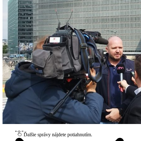
Ďalšie správy nájdete potiahnutím.