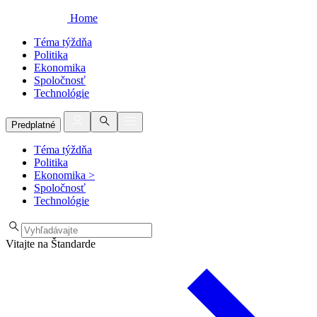
Home
Téma týždňa
Politika
Ekonomika
Spoločnosť
Technológie
Predplatné
Téma týždňa
Politika
Ekonomika
>
Spoločnosť
Technológie
Vitajte na Štandarde