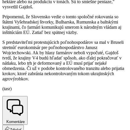
hektáre alebo na produkciu v tonách. Sú to smiešne peniaze,"
vysvetlil Gajdoš.
Pripomenul, že Slovensko vedie o tomto spoločné rokovania so
štátmi Vyšehradskej štvorky, Bulharska, Rumunska a baltskými
krajinami, čo farmári komunikujú smerom k národným vládam aj
inštitúciám EÚ. Zatiaľ bez spätnej väzby.
S predstaviteľmi protestujúcich poľnohospodárov sa mal v Bruseli
stretnúť eurokomisár pre poľnohospodárstvo Janusz
Wojciechowski. Ak by hlasy farmárov neboli vypočuté, Gajdoš
tvrdí, že krajiny V4 budú hľadať spôsob, ako ďalej pokračovať v
nátlaku, lebo trh je deformovaný a EÚ musí prijať nejaké
obmedzenia. Či už v podobe kontrolovaného tranzitu alebo prijatia
krokov, ktoré zabránia nekontrolovaným tokom ukrajinských
agrovýrobkov.
(tasr)
Komentáre
Zdielať