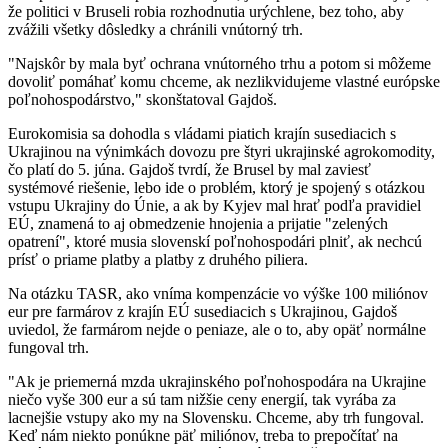
že politici v Bruseli robia rozhodnutia urýchlene, bez toho, aby
zvážili všetky dôsledky a chránili vnútorný trh.
"Najskôr by mala byť ochrana vnútorného trhu a potom si môžeme
dovoliť pomáhať komu chceme, ak nezlikvidujeme vlastné európske
poľnohospodárstvo," skonštatoval Gajdoš.
Eurokomisia sa dohodla s vládami piatich krajín susediacich s
Ukrajinou na výnimkách dovozu pre štyri ukrajinské agrokomodity,
čo platí do 5. júna. Gajdoš tvrdí, že Brusel by mal zaviesť
systémové riešenie, lebo ide o problém, ktorý je spojený s otázkou
vstupu Ukrajiny do Únie, a ak by Kyjev mal hrať podľa pravidiel
EÚ, znamená to aj obmedzenie hnojenia a prijatie "zelených
opatrení", ktoré musia slovenskí poľnohospodári plniť, ak nechcú
prísť o priame platby a platby z druhého piliera.
Na otázku TASR, ako vníma kompenzácie vo výške 100 miliónov
eur pre farmárov z krajín EÚ susediacich s Ukrajinou, Gajdoš
uviedol, že farmárom nejde o peniaze, ale o to, aby opäť normálne
fungoval trh.
"Ak je priemerná mzda ukrajinského poľnohospodára na Ukrajine
niečo vyše 300 eur a sú tam nižšie ceny energií, tak vyrába za
lacnejšie vstupy ako my na Slovensku. Chceme, aby trh fungoval.
Keď nám niekto ponúkne päť miliónov, treba to prepočítať na