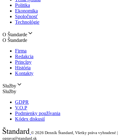
Politika
Ekonomika
Spoločnosť
Technológie
O Štandarde
O Štandarde
Firma
Redakcia
Princípy
História
Kontakty
Služby
Služby
GDPR
V.O.P
Podmienky používania
Kódex diskusií
© 2026
Denník Štandard, Všetky práva vyhradené |
oprava@standard.sk