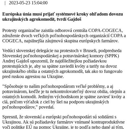
|
2023-05-23 15:04:00
Európska únia musí prijať systémové kroky ohľadom dovozu
ukrajinských agrokomodít, tvrdí Gajdoš
Protesty organizačne zaistila odborová centrála COPA-COGECA,
združenie dvoch veľkých poľnohospodárskych organizácií COPA a
COGECA, najsilnejšia záujmová skupina európskych farmárov.
Vedúci slovenskej delegácie na protestoch v Bruseli, podpredseda
Slovenskej poľnohospodárskej a potravinárskej komory (SPPK)
Andrej Gajdoš upozornil, že najdôležitejšou požiadavkou
protestujúcich je, aby sa spätne zaviedli kvóty a tarify na dovoz
ukrajinského obilia a ostatných agrokomodít, tak ako to fungovalo
pred ruskou agresiou na Ukrajine.
"Spôsobuje to našim poľnohospodárom veľké problémy, a aj
potravinárom, keďže je tu nekontrolovateľný dovoz obilia, olejnín a
ostatných komodít. Jediným východiskom je spätne zaviesť kvóty a
clá, pričom výťažok z ciel by šiel na podporu ukrajinských
poľnohospodárov," povedal.
Spresnil, že slovenskí a európski poľnohospodári sú solidárni s
Ukrajinou. Ak sú požiadavky farmárov vnímané kontraproduktívne
voči politike EÚ na pomoc Ukrajine, je to podľa neho dané aj tým,