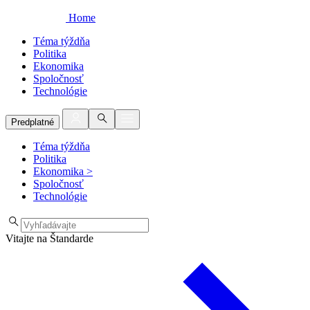
Home
Téma týždňa
Politika
Ekonomika
Spoločnosť
Technológie
Predplatné
Téma týždňa
Politika
Ekonomika
>
Spoločnosť
Technológie
Vitajte na Štandarde