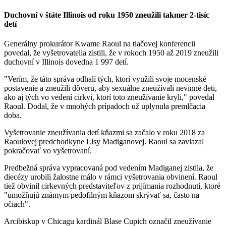
Duchovní v štáte Illinois od roku 1950 zneužili takmer 2-tisíc
detí
Generálny prokurátor Kwame Raoul na tlačovej konferencii
povedal, že vyšetrovatelia zistili, že v rokoch 1950 až 2019 zneužili
duchovní v Illinois dovedna 1 997 detí.
"Verím, že táto správa odhalí tých, ktorí využili svoje mocenské
postavenie a zneužili dôveru, aby sexuálne zneužívali nevinné deti,
ako aj tých vo vedení cirkvi, ktorí toto zneužívanie kryli," povedal
Raoul. Dodal, že v mnohých prípadoch už uplynula premlčacia
doba.
Vyšetrovanie zneužívania detí kňazmi sa začalo v roku 2018 za
Raoulovej predchodkyne Lisy Madiganovej. Raoul sa zaviazal
pokračovať vo vyšetrovaní.
Predbežná správa vypracovaná pod vedením Madiganej zistila, že
diecézy urobili žalostne málo v rámci vyšetrovania obvinení. Raoul
tiež obvinil cirkevných predstaviteľov z prijímania rozhodnutí, ktoré
"umožňujú známym pedofilným kňazom skrývať sa, často na
očiach".
Arcibiskup v Chicagu kardinál Blase Cupich označil zneužívanie