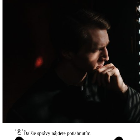
Ďalšie správy nájdete potiahnutím.