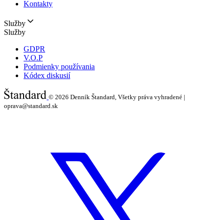
Kontakty
Služby
Služby
GDPR
V.O.P
Podmienky používania
Kódex diskusií
© 2026
Denník Štandard, Všetky práva vyhradené |
oprava@standard.sk