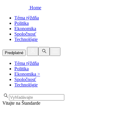
Home
Téma týždňa
Politika
Ekonomika
Spoločnosť
Technológie
Predplatné
Téma týždňa
Politika
Ekonomika
>
Spoločnosť
Technológie
Vitajte na Štandarde