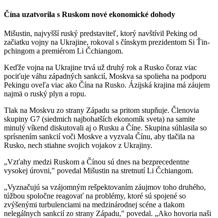
Čína uzatvorila s Ruskom nové ekonomické dohody
Mišustin, najvyšší ruský predstaviteľ, ktorý navštívil Peking od
začiatku vojny na Ukrajine, rokoval s čínskym prezidentom Si Ťin-
pchingom a premiérom Li Čchiangom.
Keďže vojna na Ukrajine trvá už druhý rok a Rusko čoraz viac
pociťuje váhu západných sankcií, Moskva sa spolieha na podporu
Pekingu oveľa viac ako Čína na Rusko. Ázijská krajina má záujem
najmä o ruský plyn a ropu.
Tlak na Moskvu zo strany Západu sa pritom stupňuje. Členovia
skupiny G7 (siedmich najbohatších ekonomík sveta) na samite
minulý víkend diskutovali aj o Rusku a Číne. Skupina súhlasila so
sprísnením sankcií voči Moskve a vyzvala Čínu, aby tlačila na
Rusko, nech stiahne svojich vojakov z Ukrajiny.
„Vzťahy medzi Ruskom a Čínou sú dnes na bezprecedentne
vysokej úrovni," povedal Mišustin na stretnutí Li Čchiangom.
„Vyznačujú sa vzájomným rešpektovaním záujmov toho druhého,
túžbou spoločne reagovať na problémy, ktoré sú spojené so
zvýšenými turbulenciami na medzinárodnej scéne a tlakom
nelegálnych sankcií zo strany Západu," povedal. „Ako hovoria naši