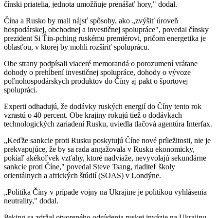
čínski priatelia, jednota umožňuje prenášať hory," dodal.
Čína a Rusko by mali nájsť spôsoby, ako „zvýšiť úroveň
hospodárskej, obchodnej a investičnej spolupráce", povedal čínsky
prezident Si Ťin-pching ruskému premiérovi, pričom energetika je
oblasťou, v ktorej by mohli rozšíriť spoluprácu.
Obe strany podpísali viaceré memorandá o porozumení vrátane
dohody o prehĺbení investičnej spolupráce, dohody o vývoze
poľnohospodárskych produktov do Číny aj pakt o športovej
spolupráci.
Experti odhadujú, že dodávky ruských energií do Číny tento rok
vzrastú o 40 percent. Obe krajiny rokujú tiež o dodávkach
technologických zariadení Rusku, uviedla tlačová agentúra Interfax.
„Keďže sankcie proti Rusku poskytujú Číne nové príležitosti, nie je
prekvapujúce, že by sa rada angažovala v Rusku ekonomicky,
pokiaľ akékoľvek vzťahy, ktoré nadviaže, nevyvolajú sekundárne
sankcie proti Číne," povedal Steve Tsang, riaditeľ školy
orientálnych a afrických štúdií (SOAS) v Londýne.
„Politika Číny v prípade vojny na Ukrajine je politikou vyhlásenia
neutrality," dodal.
Peking sa zdržal otvoreného odsúdenia ruskej invázie na Ukrajinu.