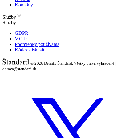
Kontakty
Služby
Služby
GDPR
V.O.P
Podmienky používania
Kódex diskusií
© 2026
Denník Štandard, Všetky práva vyhradené |
oprava@standard.sk