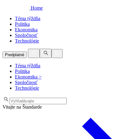
Home
Téma týždňa
Politika
Ekonomika
Spoločnosť
Technológie
Predplatné
Téma týždňa
Politika
Ekonomika
>
Spoločnosť
Technológie
Vitajte na Štandarde