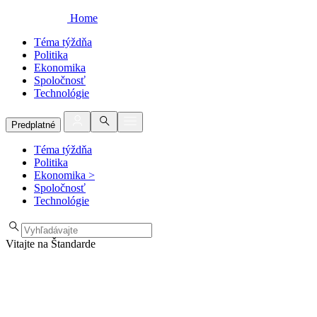
Home
Téma týždňa
Politika
Ekonomika
Spoločnosť
Technológie
Predplatné
Téma týždňa
Politika
Ekonomika
>
Spoločnosť
Technológie
Vitajte na Štandarde