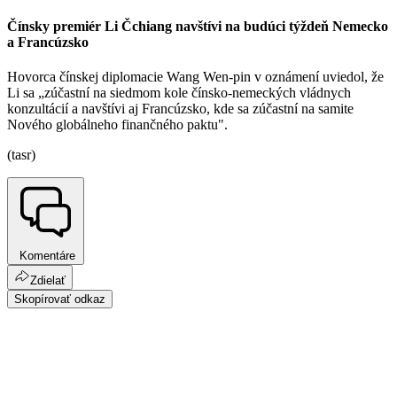
Čínsky premiér Li Čchiang navštívi na budúci týždeň Nemecko
a Francúzsko
Hovorca čínskej diplomacie Wang Wen-pin v oznámení uviedol, že
Li sa „zúčastní na siedmom kole čínsko-nemeckých vládnych
konzultácií a navštívi aj Francúzsko, kde sa zúčastní na samite
Nového globálneho finančného paktu".
(tasr)
Komentáre
Zdielať
Skopírovať odkaz