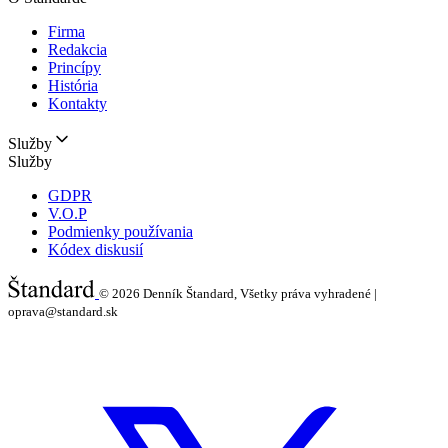
Firma
Redakcia
Princípy
História
Kontakty
Služby
Služby
GDPR
V.O.P
Podmienky používania
Kódex diskusií
© 2026
Denník Štandard, Všetky práva vyhradené |
oprava@standard.sk