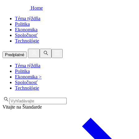
Home
Téma týždňa
Politika
Ekonomika
Spoločnosť
Technológie
Predplatné
Téma týždňa
Politika
Ekonomika
>
Spoločnosť
Technológie
Vitajte na Štandarde