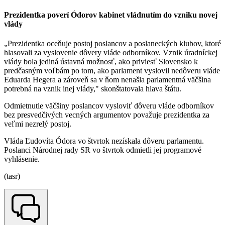
Prezidentka poverí Ódorov kabinet vládnutím do vzniku novej
vlády
„Prezidentka oceňuje postoj poslancov a poslaneckých klubov, ktoré
hlasovali za vyslovenie dôvery vláde odborníkov. Vznik úradníckej
vlády bola jediná ústavná možnosť, ako priviesť Slovensko k
predčasným voľbám po tom, ako parlament vyslovil nedôveru vláde
Eduarda Hegera a zároveň sa v ňom nenašla parlamentná väčšina
potrebná na vznik inej vlády," skonštatovala hlava štátu.
Odmietnutie väčšiny poslancov vysloviť dôveru vláde odborníkov
bez presvedčivých vecných argumentov považuje prezidentka za
veľmi nezrelý postoj.
Vláda Ľudovíta Ódora vo štvrtok nezískala dôveru parlamentu.
Poslanci Národnej rady SR vo štvrtok odmietli jej programové
vyhlásenie.
(tasr)