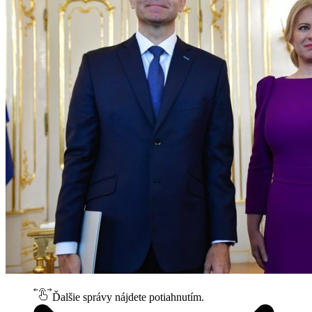
Ďalšie správy nájdete potiahnutím.