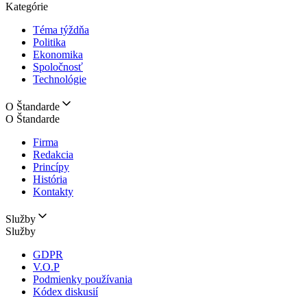
Kategórie
Téma týždňa
Politika
Ekonomika
Spoločnosť
Technológie
O Štandarde
O Štandarde
Firma
Redakcia
Princípy
História
Kontakty
Služby
Služby
GDPR
V.O.P
Podmienky používania
Kódex diskusií