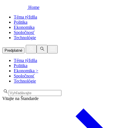
Home
Téma týždňa
Politika
Ekonomika
Spoločnosť
Technológie
Predplatné
Téma týždňa
Politika
Ekonomika
>
Spoločnosť
Technológie
Vitajte na Štandarde