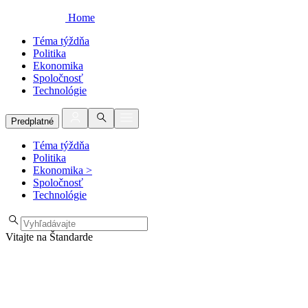
Home
Téma týždňa
Politika
Ekonomika
Spoločnosť
Technológie
Predplatné
Téma týždňa
Politika
Ekonomika
>
Spoločnosť
Technológie
Vitajte na Štandarde