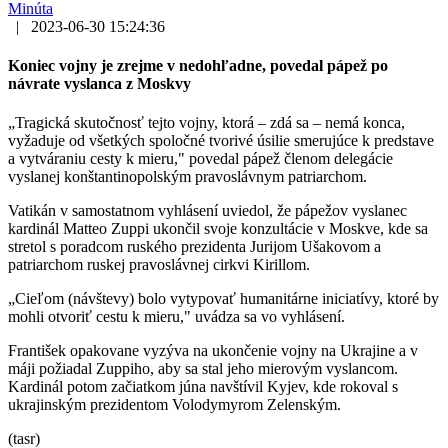
Minúta
|
2023-06-30 15:24:36
Koniec vojny je zrejme v nedohľadne, povedal pápež po
návrate vyslanca z Moskvy
„Tragická skutočnosť tejto vojny, ktorá – zdá sa – nemá konca,
vyžaduje od všetkých spoločné tvorivé úsilie smerujúce k predstave
a vytváraniu cesty k mieru," povedal pápež členom delegácie
vyslanej konštantinopolským pravoslávnym patriarchom.
Vatikán v samostatnom vyhlásení uviedol, že pápežov vyslanec
kardinál Matteo Zuppi ukončil svoje konzultácie v Moskve, kde sa
stretol s poradcom ruského prezidenta Jurijom Ušakovom a
patriarchom ruskej pravoslávnej cirkvi Kirillom.
„Cieľom (návštevy) bolo vytypovať humanitárne iniciatívy, ktoré by
mohli otvoriť cestu k mieru," uvádza sa vo vyhlásení.
František opakovane vyzýva na ukončenie vojny na Ukrajine a v
máji požiadal Zuppiho, aby sa stal jeho mierovým vyslancom.
Kardinál potom začiatkom júna navštívil Kyjev, kde rokoval s
ukrajinským prezidentom Volodymyrom Zelenským.
(tasr)