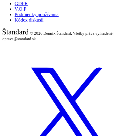
GDPR
V.O.P
Podmienky používania
Kódex diskusií
© 2026
Denník Štandard, Všetky práva vyhradené |
oprava@standard.sk