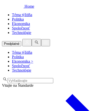
Home
Téma týždňa
Politika
Ekonomika
Spoločnosť
Technológie
Predplatné
Téma týždňa
Politika
Ekonomika
>
Spoločnosť
Technológie
Vitajte na Štandarde