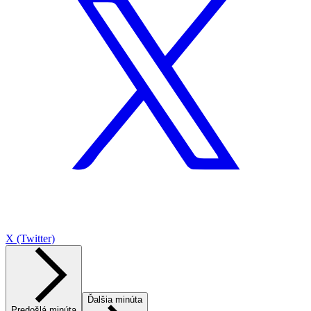
X (Twitter)
Ďalšia minúta
Predošlá minúta