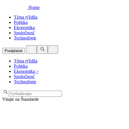
Home
Téma týždňa
Politika
Ekonomika
Spoločnosť
Technológie
Predplatné
Téma týždňa
Politika
Ekonomika
>
Spoločnosť
Technológie
Vitajte na Štandarde