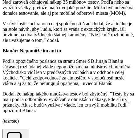
Naď zároveň obhajoval nákup 35 miliónov testov. Podľa neho sa
využijú všetky, pretože majú dvojaké použitie. Môžu byť určené na
domáce testovanie, ale aj pre mobilné odberové miesta (MOM).
V súvislosti s ochranou celej spoločnosti Naď dodal, že aktuálne je
na stole návrh, aby ľudia, ktorí sa vrátia z exotických krajín, išli
povinne na dva týždne do štátnej karantény. "Nie je nič rozhodnuté,
ale uvažujeme o tom," dodal.
Blanár: Nepomôže im ani to
Podľa opozičného poslanca za stranu Smer-SD Juraja Blanára
súčasnej rozhádanej vláde nepomôže zmena ministrov či premiéra.
Východisko vidí len v predčasných voľbách a v odchode celej
koalície. "Celú zodpovednosť za atmosféru v spoločnosti nesie
vláda a aj za to, že nefungujú opatrenia," uviedol Blanár.
Dodal, že nákup takého množstva testov bol zbytočný. "Testy by sa
mali podľa odborníkov využívať v ohniskách nákazy, kde sú už
príznaky. Ak sa budú využívať všade, len to zvýši mobilitu ľudí,"
upozornil Blanár.
(tasr/ste)