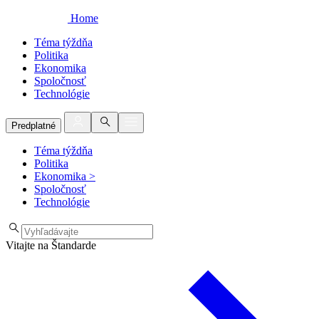
Home
Téma týždňa
Politika
Ekonomika
Spoločnosť
Technológie
Predplatné
Téma týždňa
Politika
Ekonomika
>
Spoločnosť
Technológie
Vitajte na Štandarde