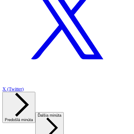
X (Twitter)
Ďalšia minúta
Predošlá minúta