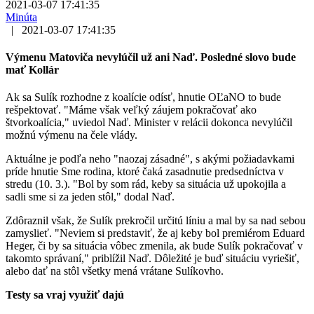
2021-03-07 17:41:35
Minúta
|
2021-03-07 17:41:35
Výmenu Matoviča nevylúčil už ani Naď. Posledné slovo bude
mať Kollár
Ak sa Sulík rozhodne z koalície odísť, hnutie OĽaNO to bude
rešpektovať. "Máme však veľký záujem pokračovať ako
štvorkoalícia," uviedol Naď. Minister v relácii dokonca nevylúčil
možnú výmenu na čele vlády.
Aktuálne je podľa neho "naozaj zásadné", s akými požiadavkami
príde hnutie Sme rodina, ktoré čaká zasadnutie predsedníctva v
stredu (10. 3.). "Bol by som rád, keby sa situácia už upokojila a
sadli sme si za jeden stôl," dodal Naď.
Zdôraznil však, že Sulík prekročil určitú líniu a mal by sa nad sebou
zamyslieť. "Neviem si predstaviť, že aj keby bol premiérom Eduard
Heger, či by sa situácia vôbec zmenila, ak bude Sulík pokračovať v
takomto správaní," priblížil Naď. Dôležité je buď situáciu vyriešiť,
alebo dať na stôl všetky mená vrátane Sulíkovho.
Testy sa vraj využiť dajú