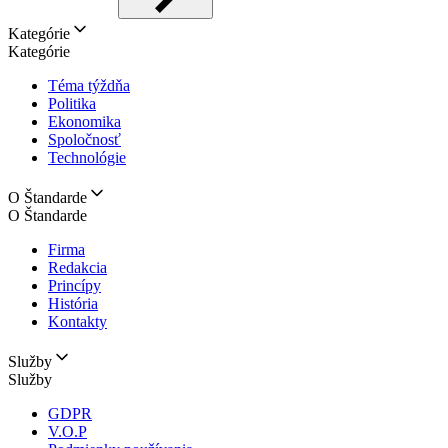
Kategórie
Kategórie
Téma týždňa
Politika
Ekonomika
Spoločnosť
Technológie
O Štandarde
O Štandarde
Firma
Redakcia
Princípy
História
Kontakty
Služby
Služby
GDPR
V.O.P