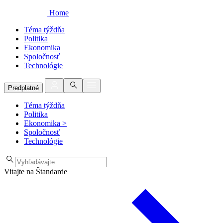
Home
Téma týždňa
Politika
Ekonomika
Spoločnosť
Technológie
Predplatné
Téma týždňa
Politika
Ekonomika
>
Spoločnosť
Technológie
Vitajte na Štandarde