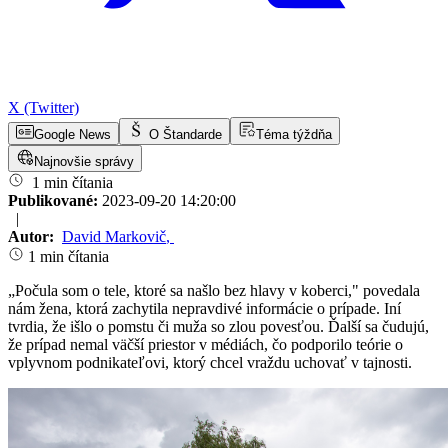
X (Twitter)
Google News
O Štandarde
Téma týždňa
Najnovšie správy
1 min čítania
Publikované:
2023-09-20 14:20:00
|
Autor:
David Markovič
,
1 min čítania
„Počula som o tele, ktoré sa našlo bez hlavy v koberci," povedala
nám žena, ktorá zachytila nepravdivé informácie o prípade. Iní
tvrdia, že išlo o pomstu či muža so zlou povesťou. Ďalší sa čudujú,
že prípad nemal väčší priestor v médiách, čo podporilo teórie o
vplyvnom podnikateľovi, ktorý chcel vraždu uchovať v tajnosti.