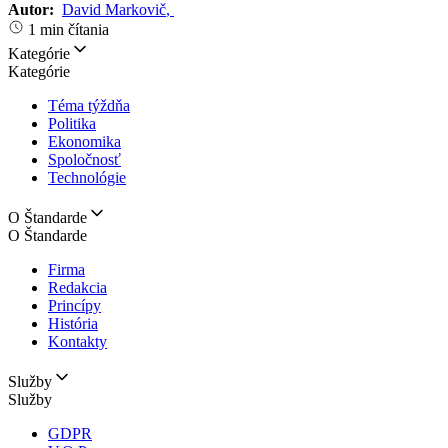
Autor:
David Markovič
,
1 min čítania
Kategórie
Kategórie
Téma týždňa
Politika
Ekonomika
Spoločnosť
Technológie
O Štandarde
O Štandarde
Firma
Redakcia
Princípy
História
Kontakty
Služby
Služby
GDPR