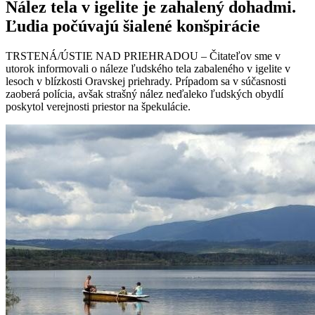
Nález tela v igelite je zahalený dohadmi.
Ľudia počúvajú šialené konšpirácie
TRSTENÁ/ÚSTIE NAD PRIEHRADOU – Čitateľov sme v
utorok informovali o náleze ľudského tela zabaleného v igelite v
lesoch v blízkosti Oravskej priehrady. Prípadom sa v súčasnosti
zaoberá polícia, avšak strašný nález neďaleko ľudských obydlí
poskytol verejnosti priestor na špekulácie.