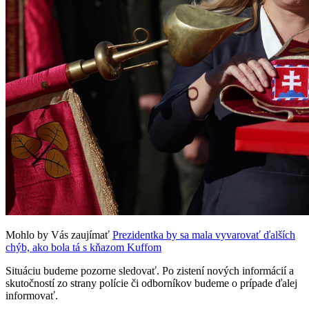
Mohlo by Vás zaujímať
Prezidentka by sa mala vyvarovať ďalších
chýb, ako bola tá s kňazom Kuffom
Situáciu budeme pozorne sledovať. Po zistení nových informácií a
skutočností zo strany polície či odborníkov budeme o prípade ďalej
informovať.