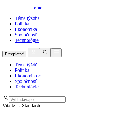
Home
Téma týždňa
Politika
Ekonomika
Spoločnosť
Technológie
Predplatné
Téma týždňa
Politika
Ekonomika
>
Spoločnosť
Technológie
Vitajte na Štandarde