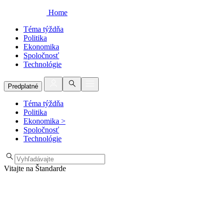
Home
Téma týždňa
Politika
Ekonomika
Spoločnosť
Technológie
Predplatné
Téma týždňa
Politika
Ekonomika
>
Spoločnosť
Technológie
Vitajte na Štandarde