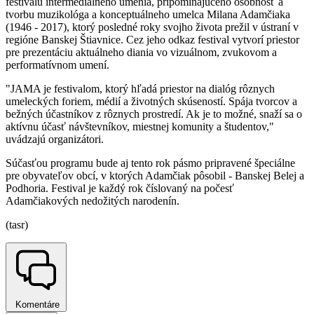
festivalu intermediálneho umenia, pripomínajúceho osobnosť a
tvorbu muzikológa a konceptuálneho umelca Milana Adamčiaka
(1946 - 2017), ktorý posledné roky svojho života prežil v ústraní v
regióne Banskej Štiavnice. Cez jeho odkaz festival vytvorí priestor
pre prezentáciu aktuálneho diania vo vizuálnom, zvukovom a
performatívnom umení.
"JAMA je festivalom, ktorý hľadá priestor na dialóg rôznych
umeleckých foriem, médií a životných skúseností. Spája tvorcov a
bežných účastníkov z rôznych prostredí. Ak je to možné, snaží sa o
aktívnu účasť návštevníkov, miestnej komunity a študentov,"
uvádzajú organizátori.
Súčasťou programu bude aj tento rok pásmo pripravené špeciálne
pre obyvateľov obcí, v ktorých Adamčiak pôsobil - Banskej Belej a
Podhoria. Festival je každý rok číslovaný na počesť
Adamčiakových nedožitých narodenín.
(tasr)
Komentáre