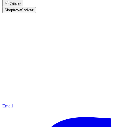
Zdielať
Skopírovať odkaz
Email