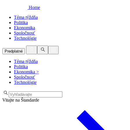
Home
Téma týždňa
Politika
Ekonomika
Spoločnosť
Technológie
Predplatné
Téma týždňa
Politika
Ekonomika
>
Spoločnosť
Technológie
Vitajte na Štandarde