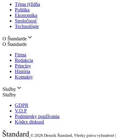
Téma týždňa
Politika
Ekonomika
Spoločnosť
Technológie
O Štandarde
O Štandarde
Firma
Redakcia
Princípy
História
Kontakty
Služby
Služby
GDPR
V.O.P
Podmienky používania
Kódex diskusií
© 2026
Denník Štandard, Všetky práva vyhradené |