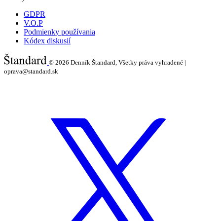
GDPR
V.O.P
Podmienky používania
Kódex diskusií
© 2026
Denník Štandard, Všetky práva vyhradené |
oprava@standard.sk