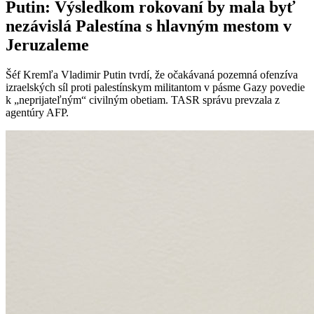
Putin: Výsledkom rokovaní by mala byť
nezávislá Palestína s hlavným mestom v
Jeruzaleme
Šéf Kremľa Vladimir Putin tvrdí, že očakávaná pozemná ofenzíva
izraelských síl proti palestínskym militantom v pásme Gazy povedie
k „neprijateľným“ civilným obetiam. TASR správu prevzala z
agentúry AFP.