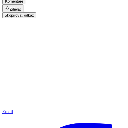
Komentáre
Zdielať
Skopírovať odkaz
Email