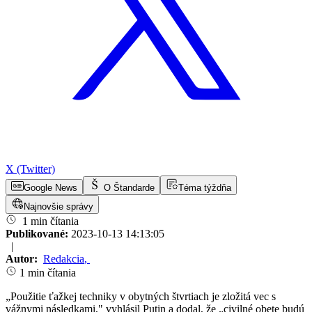
X (Twitter)
Google News
O Štandarde
Téma týždňa
Najnovšie správy
1 min čítania
Publikované:
2023-10-13 14:13:05
|
Autor:
Redakcia
,
1 min čítania
„Použitie ťažkej techniky v obytných štvrtiach je zložitá vec s
vážnymi následkami," vyhlásil Putin a dodal, že „civilné obete budú