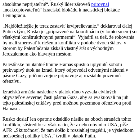
absolútne neprijateľné“. Ruský líder zároveň
prirovnal
„neakceptovateľnú“ izraelskú blokádu k nacistickej blokáde
Leningradu.
„Najdôležitejšie je teraz zastaviť krviprelievanie,“ deklaroval ďalej
Putin s tým, Rusko je „pripravené na koordináciu (v tomto smere) so
všetkými konštruktívnymi partnermi“. Vyjadril sa tiež, že rokovania
by mali smerovať k riešeniu konfliktu v podobe dvoch štátov, v
ktorom by Palestínčania získali vlastný štát s východným
Jeruzalemom ako hlavným mestom.
Palestínske militantné hnutie Hamas spustilo uplynulú sobotu
prekvapivý útok na Izrael, ktorý odpovedal odvetnými náletmi v
pásme Gazy, pričom zrejme pripravuje aj rozsiahlu pozemnú
ofenzívu.
Izraelská armáda následne v piatok ráno vyzvala civilných
obyvateľov severnej časti pásma Gaza, aby sa evakuovali na juh
tejto palestínskej enklávy pred možnou pozemnou ofenzívou proti
Hamasu.
Rusko dosiaľ len opatrne odsúdilo násilie na oboch stranách tohto
konfliktu, sústredilo sa však na to, že z neho obvinilo USA, píše
AFP. „Skutočnosť, že tam došlo k rozsiahlej tragédii, je výsledkom
neúspešnej politiky USA,“ tvrdil v piatok Putin.