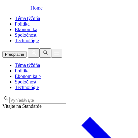
Home
Téma týždňa
Politika
Ekonomika
Spoločnosť
Technológie
Predplatné
Téma týždňa
Politika
Ekonomika
>
Spoločnosť
Technológie
Vitajte na Štandarde