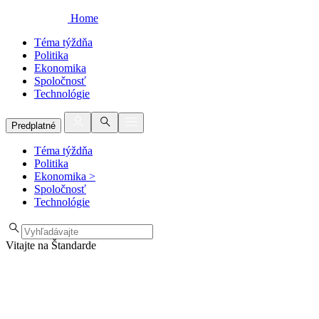
Home
Téma týždňa
Politika
Ekonomika
Spoločnosť
Technológie
Predplatné
Téma týždňa
Politika
Ekonomika
>
Spoločnosť
Technológie
Vitajte na Štandarde