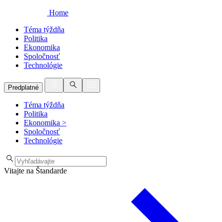
Home
Téma týždňa
Politika
Ekonomika
Spoločnosť
Technológie
Predplatné
Téma týždňa
Politika
Ekonomika
>
Spoločnosť
Technológie
Vitajte na Štandarde