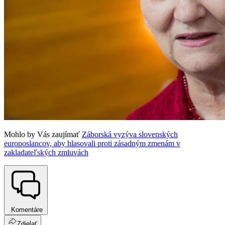
Mohlo by Vás zaujímať
Záborská vyzýva slovenských
europoslancov, aby hlasovali proti zásadným zmenám v
zakladateľských zmluvách
Komentáre
Zdielať