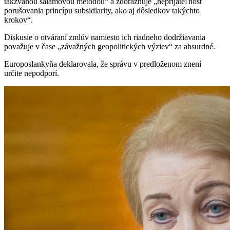
takzvanou salámovou metódou“ a zdôrazňuje „neprijateľnosť
porušovania princípu subsidiarity, ako aj dôsledkov takýchto
krokov“.
Diskusie o otváraní zmlúv namiesto ich riadneho dodržiavania
považuje v čase „závažných geopolitických výziev“ za absurdné.
Europoslankyňa deklarovala, že správu v predloženom znení
určite nepodporí.