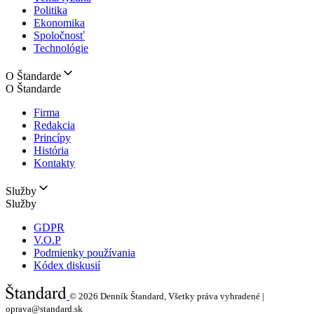
Politika
Ekonomika
Spoločnosť
Technológie
O Štandarde
O Štandarde
Firma
Redakcia
Princípy
História
Kontakty
Služby
Služby
GDPR
V.O.P
Podmienky používania
Kódex diskusií
© 2026
Denník Štandard, Všetky práva vyhradené |
oprava@standard.sk