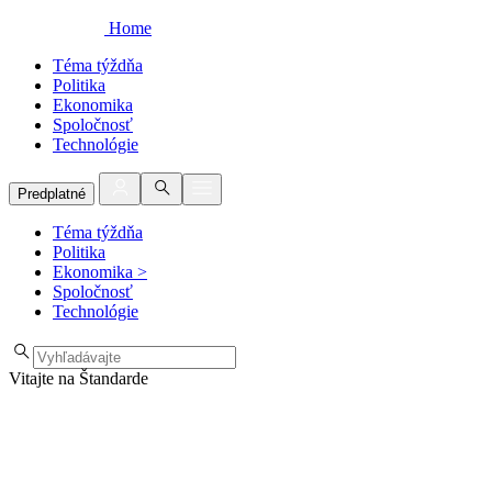
Home
Téma týždňa
Politika
Ekonomika
Spoločnosť
Technológie
Predplatné
Téma týždňa
Politika
Ekonomika
>
Spoločnosť
Technológie
Vitajte na Štandarde