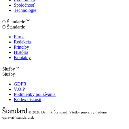
Spoločnosť
Technológie
O Štandarde
O Štandarde
Firma
Redakcia
Princípy
História
Kontakty
Služby
Služby
GDPR
V.O.P
Podmienky používania
Kódex diskusií
© 2026
Denník Štandard, Všetky práva vyhradené |
oprava@standard.sk