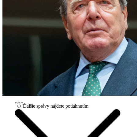
Ďalšie správy nájdete potiahnutím.