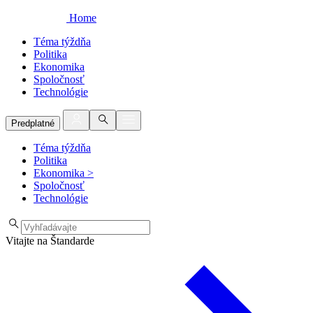
Home
Téma týždňa
Politika
Ekonomika
Spoločnosť
Technológie
Predplatné
Téma týždňa
Politika
Ekonomika
>
Spoločnosť
Technológie
Vitajte na Štandarde