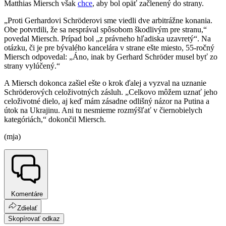
Matthias Miersch však
chce
, aby bol opäť začlenený do strany.
„Proti Gerhardovi Schröderovi sme viedli dve arbitrážne konania.
Obe potvrdili, že sa nesprával spôsobom škodlivým pre stranu,“
povedal Miersch. Prípad bol „z právneho hľadiska uzavretý“. Na
otázku, či je pre bývalého kancelára v strane ešte miesto, 55-ročný
Miersch odpovedal: „Áno, inak by Gerhard Schröder musel byť zo
strany vylúčený.“
A Miersch dokonca zašiel ešte o krok ďalej a vyzval na uznanie
Schröderových celoživotných zásluh. „Celkovo môžem uznať jeho
celoživotné dielo, aj keď mám zásadne odlišný názor na Putina a
útok na Ukrajinu. Ani tu nesmieme rozmýšľať v čiernobielych
kategóriách,“ dokončil Miersch.
(mja)
Komentáre
Zdielať
Skopírovať odkaz