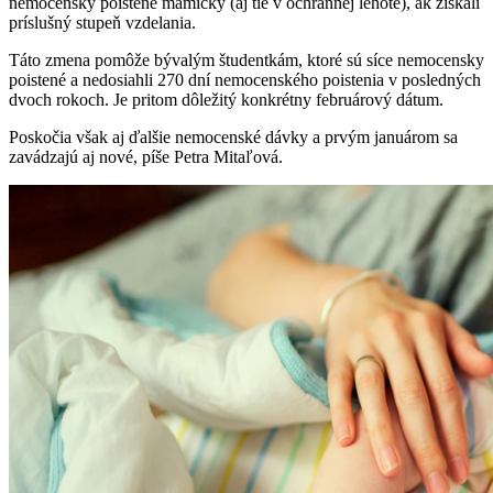
nemocensky poistené mamičky (aj tie v ochrannej lehote), ak získali
príslušný stupeň vzdelania.
Táto zmena pomôže bývalým študentkám, ktoré sú síce nemocensky
poistené a nedosiahli 270 dní nemocenského poistenia v posledných
dvoch rokoch. Je pritom dôležitý konkrétny februárový dátum.
Poskočia však aj ďalšie nemocenské dávky a prvým januárom sa
zavádzajú aj nové, píše Petra Mitaľová.