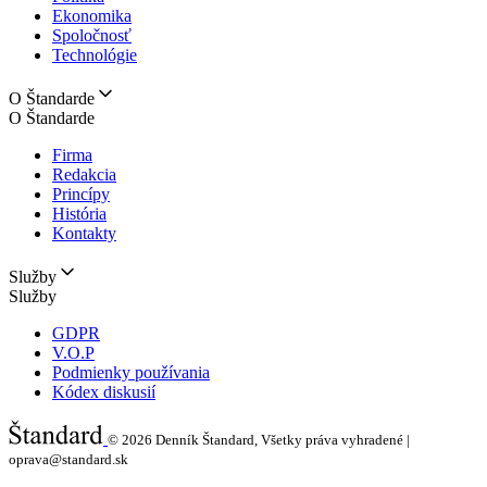
Ekonomika
Spoločnosť
Technológie
O Štandarde
O Štandarde
Firma
Redakcia
Princípy
História
Kontakty
Služby
Služby
GDPR
V.O.P
Podmienky používania
Kódex diskusií
© 2026
Denník Štandard, Všetky práva vyhradené |
oprava@standard.sk