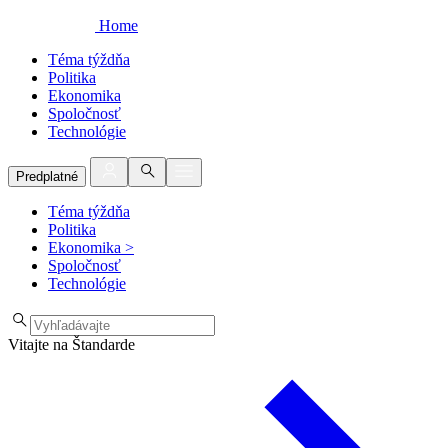
Home
Téma týždňa
Politika
Ekonomika
Spoločnosť
Technológie
Predplatné
Téma týždňa
Politika
Ekonomika
>
Spoločnosť
Technológie
Vitajte na Štandarde