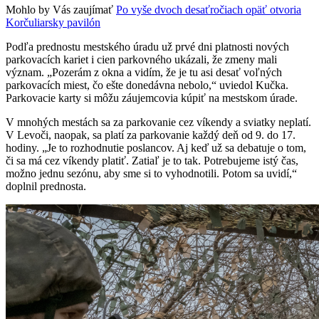
Mohlo by Vás zaujímať
Po vyše dvoch desaťročiach opäť otvoria
Korčuliarsky pavilón
Podľa prednostu mestského úradu už prvé dni platnosti nových
parkovacích kariet i cien parkovného ukázali, že zmeny mali
význam. „Pozerám z okna a vidím, že je tu asi desať voľných
parkovacích miest, čo ešte donedávna nebolo,“ uviedol Kučka.
Parkovacie karty si môžu záujemcovia kúpiť na mestskom úrade.
V mnohých mestách sa za parkovanie cez víkendy a sviatky neplatí.
V Levoči, naopak, sa platí za parkovanie každý deň od 9. do 17.
hodiny. „Je to rozhodnutie poslancov. Aj keď už sa debatuje o tom,
či sa má cez víkendy platiť. Zatiaľ je to tak. Potrebujeme istý čas,
možno jednu sezónu, aby sme si to vyhodnotili. Potom sa uvidí,“
doplnil prednosta.