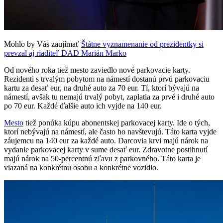
Mohlo by Vás zaujímať
Štátne vyznamenanie od prezidentky si
prevzal aj riaditeľ DAD Marián Marko
Od nového roka tiež mesto zaviedlo nové parkovacie karty.
Rezidenti s trvalým pobytom na námestí dostanú prvú parkovaciu
kartu za desať eur, na druhé auto za 70 eur. Tí, ktorí bývajú na
námestí, avšak tu nemajú trvalý pobyt, zaplatia za prvé i druhé auto
po 70 eur. Každé ďalšie auto ich vyjde na 140 eur.
Mesto
tiež ponúka kúpu abonentskej parkovacej karty. Ide o tých,
ktorí nebývajú na námestí, ale často ho navštevujú. Táto karta vyjde
záujemcu na 140 eur za každé auto. Darcovia krvi majú nárok na
vydanie parkovacej karty v sume desať eur. Zdravotne postihnutí
majú nárok na 50-percentnú zľavu z parkovného. Táto karta je
viazaná na konkrétnu osobu a konkrétne vozidlo.