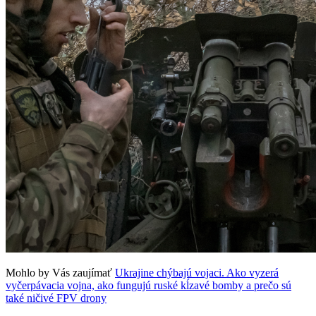
Mohlo by Vás zaujímať
Ukrajine chýbajú vojaci. Ako vyzerá
vyčerpávacia vojna, ako fungujú ruské kĺzavé bomby a prečo sú
také ničivé FPV drony