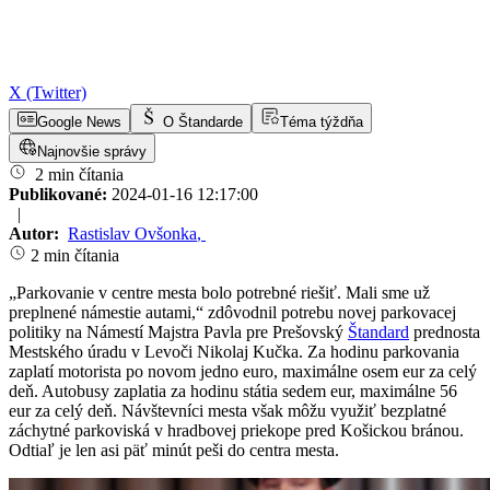
X (Twitter)
Google News
O Štandarde
Téma týždňa
Najnovšie správy
2 min čítania
Publikované:
2024-01-16 12:17:00
|
Autor:
Rastislav Ovšonka
,
2 min čítania
„Parkovanie v centre mesta bolo potrebné riešiť. Mali sme už
preplnené námestie autami,“ zdôvodnil potrebu novej parkovacej
politiky na Námestí Majstra Pavla pre Prešovský
Štandard
prednosta
Mestského úradu v Levoči Nikolaj Kučka. Za hodinu parkovania
zaplatí motorista po novom jedno euro, maximálne osem eur za celý
deň. Autobusy zaplatia za hodinu státia sedem eur, maximálne 56
eur za celý deň. Návštevníci mesta však môžu využiť bezplatné
záchytné parkoviská v hradbovej priekope pred Košickou bránou.
Odtiaľ je len asi päť minút peši do centra mesta.