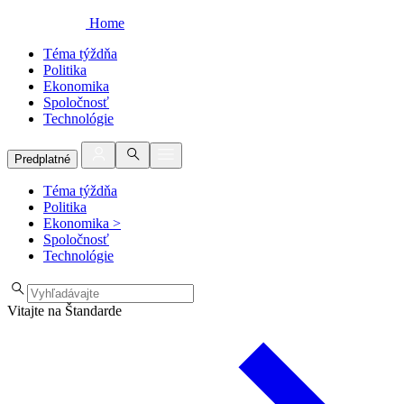
Home
Téma týždňa
Politika
Ekonomika
Spoločnosť
Technológie
Predplatné
Téma týždňa
Politika
Ekonomika
>
Spoločnosť
Technológie
Vitajte na Štandarde