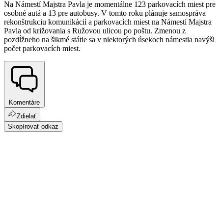
Na Námestí Majstra Pavla je momentálne 123 parkovacích miest pre
osobné autá a 13 pre autobusy. V tomto roku plánuje samospráva
rekonštrukciu komunikácií a parkovacích miest na Námestí Majstra
Pavla od križovania s Ružovou ulicou po poštu. Zmenou z
pozdĺžneho na šikmé státie sa v niektorých úsekoch námestia navýši
počet parkovacích miest.
Komentáre
Zdielať
Skopírovať odkaz