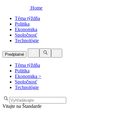
Home
Téma týždňa
Politika
Ekonomika
Spoločnosť
Technológie
Predplatné
Téma týždňa
Politika
Ekonomika
>
Spoločnosť
Technológie
Vitajte na Štandarde