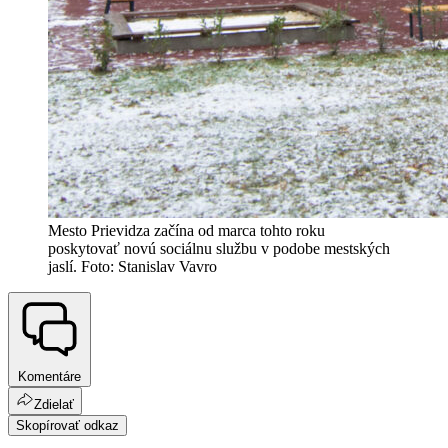
Mesto Prievidza začína od marca tohto roku
poskytovať novú sociálnu službu v podobe mestských
jaslí. Foto: Stanislav Vavro
Komentáre
Zdielať
Skopírovať odkaz