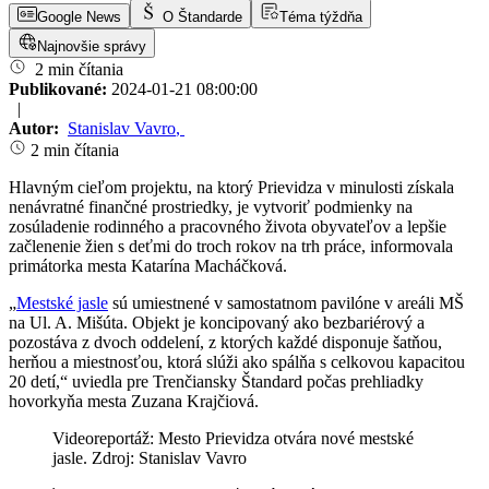
Google News
O Štandarde
Téma týždňa
Najnovšie správy
2 min čítania
Publikované:
2024-01-21 08:00:00
|
Autor:
Stanislav Vavro
,
2 min čítania
Hlavným cieľom projektu, na ktorý Prievidza v minulosti získala
nenávratné finančné prostriedky, je vytvoriť podmienky na
zosúladenie rodinného a pracovného života obyvateľov a lepšie
začlenenie žien s deťmi do troch rokov na trh práce, informovala
primátorka mesta Katarína Macháčková.
„
Mestské jasle
sú umiestnené v samostatnom pavilóne v areáli MŠ
na Ul. A. Mišúta. Objekt je koncipovaný ako bezbariérový a
pozostáva z dvoch oddelení, z ktorých každé disponuje šatňou,
herňou a miestnosťou, ktorá slúži ako spálňa s celkovou kapacitou
20 detí,“ uviedla pre Trenčiansky Štandard počas prehliadky
hovorkyňa mesta Zuzana Krajčiová.
Videoreportáž: Mesto Prievidza otvára nové mestské
jasle. Zdroj: Stanislav Vavro