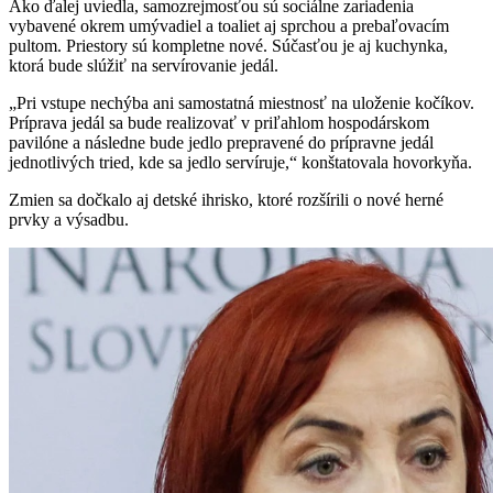
Ako ďalej uviedla, samozrejmosťou sú sociálne zariadenia
vybavené okrem umývadiel a toaliet aj sprchou a prebaľovacím
pultom. Priestory sú kompletne nové. Súčasťou je aj kuchynka,
ktorá bude slúžiť na servírovanie jedál.
„Pri vstupe nechýba ani samostatná miestnosť na uloženie kočíkov.
Príprava jedál sa bude realizovať v priľahlom hospodárskom
pavilóne a následne bude jedlo prepravené do prípravne jedál
jednotlivých tried, kde sa jedlo servíruje,“ konštatovala hovorkyňa.
Zmien sa dočkalo aj detské ihrisko, ktoré rozšírili o nové herné
prvky a výsadbu.