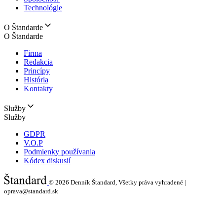
Technológie
O Štandarde
O Štandarde
Firma
Redakcia
Princípy
História
Kontakty
Služby
Služby
GDPR
V.O.P
Podmienky používania
Kódex diskusií
© 2026
Denník Štandard, Všetky práva vyhradené |
oprava@standard.sk