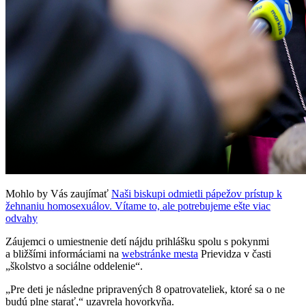
Mohlo by Vás zaujímať
Naši biskupi odmietli pápežov prístup k
žehnaniu homosexuálov. Vítame to, ale potrebujeme ešte viac
odvahy
Záujemci o umiestnenie detí nájdu prihlášku spolu s pokynmi
a bližšími informáciami na
webstránke mesta
Prievidza v časti
„školstvo a sociálne oddelenie“.
„Pre deti je následne pripravených 8 opatrovateliek, ktoré sa o ne
budú plne starať,“ uzavrela hovorkyňa.