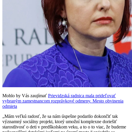
Mohlo by Vás zaujímať
Prievidzská radnica mala prideľovať
vybraným zamestnancom rozprávkové odmeny. Mesto obvinenia
odmieta
„Mám veľkú radosť, že sa nám úspešne podarilo dokončiť tak
významný sociálny projekt, ktorý umožní komplexne doriešiť
starostlivosť o deti v predškolskom veku, a to o to viac, že budeme