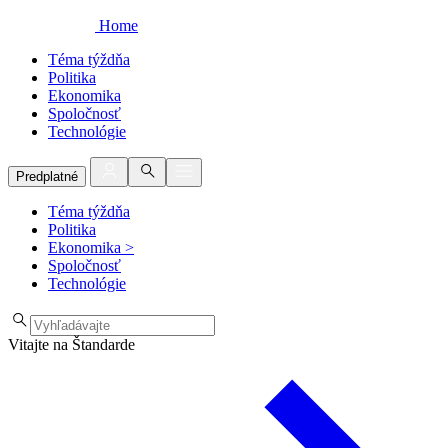
Home
Téma týždňa
Politika
Ekonomika
Spoločnosť
Technológie
Predplatné
Téma týždňa
Politika
Ekonomika
>
Spoločnosť
Technológie
Vitajte na Štandarde