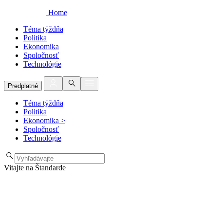
Home
Téma týždňa
Politika
Ekonomika
Spoločnosť
Technológie
Predplatné
Téma týždňa
Politika
Ekonomika
>
Spoločnosť
Technológie
Vitajte na Štandarde