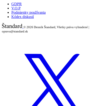
GDPR
V.O.P
Podmienky používania
Kódex diskusií
© 2026
Denník Štandard, Všetky práva vyhradené |
oprava@standard.sk