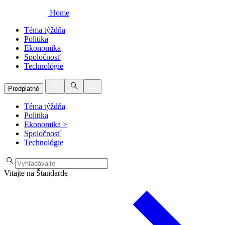
Home
Téma týždňa
Politika
Ekonomika
Spoločnosť
Technológie
Predplatné
Téma týždňa
Politika
Ekonomika
>
Spoločnosť
Technológie
Vitajte na Štandarde