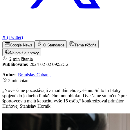
X (Twitter)
Google News
O Štandarde
Téma týždňa
Najnovšie správy
2 min čítania
Publikované:
2024-02-02 09:52:12
|
Autor:
Branislav Caban
,
2 min čítania
„Nové šatne pozostávajú z modulárneho systému. Sú to tri bloky
spojené do jedného funkčného monobloku. Dve šatne sú určené pre
športovcov a majú kapacitu vyše 15 osôb,“ konkretizoval primátor
Hriňovej Stanislav Horník.