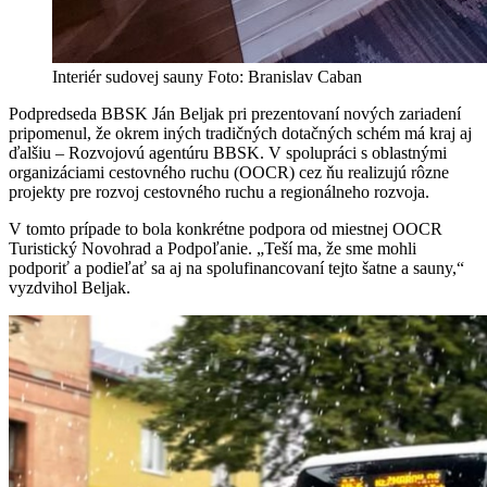
Interiér sudovej sauny Foto: Branislav Caban
Podpredseda BBSK Ján Beljak pri prezentovaní nových zariadení
pripomenul, že okrem iných tradičných dotačných schém má kraj aj
ďalšiu – Rozvojovú agentúru BBSK. V spolupráci s oblastnými
organizáciami cestovného ruchu (OOCR) cez ňu realizujú rôzne
projekty pre rozvoj cestovného ruchu a regionálneho rozvoja.
V tomto prípade to bola konkrétne podpora od miestnej OOCR
Turistický Novohrad a Podpoľanie. „Teší ma, že sme mohli
podporiť a podieľať sa aj na spolufinancovaní tejto šatne a sauny,“
vyzdvihol Beljak.