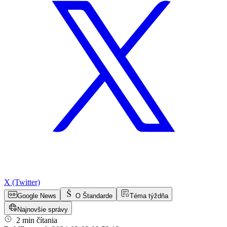
X (Twitter)
Google News
O Štandarde
Téma týždňa
Najnovšie správy
2 min čítania