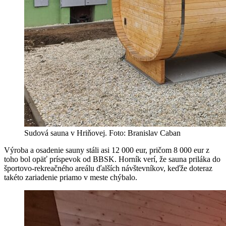
Sudová sauna v Hriňovej. Foto: Branislav Caban
Výroba a osadenie sauny stáli asi 12 000 eur, pričom 8 000 eur z
toho bol opäť príspevok od BBSK. Horník verí, že sauna priláka do
športovo-rekreačného areálu ďalších návštevníkov, keďže doteraz
takéto zariadenie priamo v meste chýbalo.