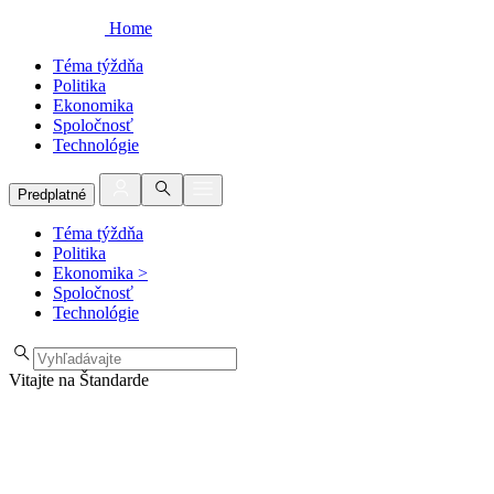
Home
Téma týždňa
Politika
Ekonomika
Spoločnosť
Technológie
Predplatné
Téma týždňa
Politika
Ekonomika
>
Spoločnosť
Technológie
Vitajte na Štandarde