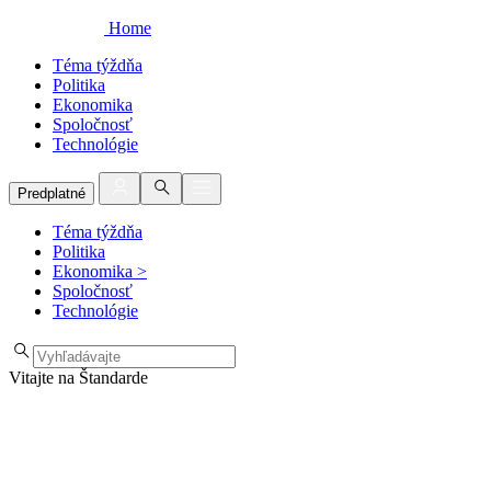
Home
Téma týždňa
Politika
Ekonomika
Spoločnosť
Technológie
Predplatné
Téma týždňa
Politika
Ekonomika
>
Spoločnosť
Technológie
Vitajte na Štandarde